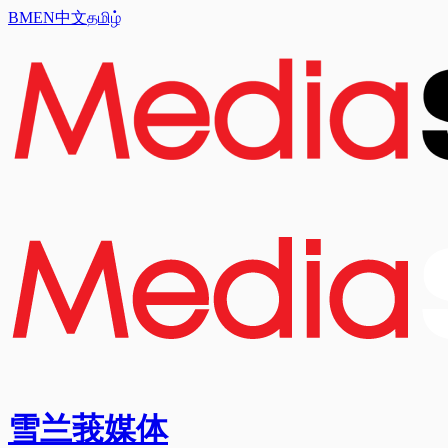
BM
EN
中文
தமிழ்
雪兰莪媒体