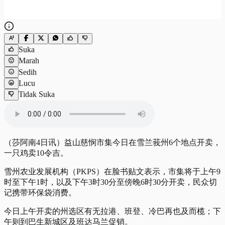
Suka
Marah
Sedih
Lucu
Tidak Suka
（莎阿南4日讯）益山慈悯市集今日在雪兰莪州6个地点开卖，
一只鸡卖10令吉。
雪州农业发展机构（PKPS）在脸书贴文表示，市集将于上午9
时至下午1时，以及下午3时30分至傍晚6时30分开卖，民众切
记携带环保袋消费。
今日上午开卖的州选区有无拉港、班登、冷巴再也及而榄；下
午则到巴生新城区及班达马兰促销。