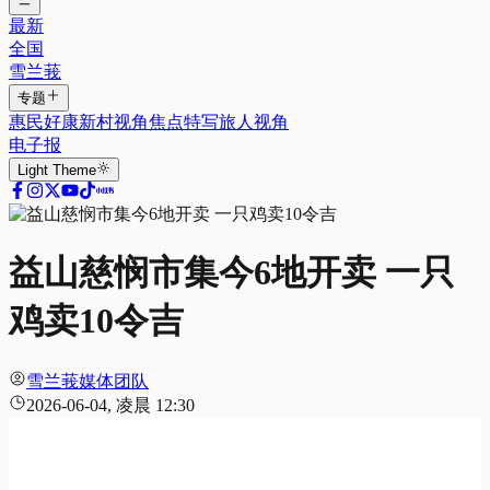
最新
全国
雪兰莪
专题
惠民好康
新村视角
焦点特写
旅人视角
电子报
Light
Theme
益山慈悯市集今6地开卖 一只
鸡卖10令吉
雪兰莪媒体团队
2026-06-04, 凌晨 12:30