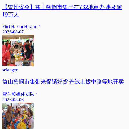
【雪州议会】益山慈悯市集已在732地点办 惠及逾
19万人
Fitri Hazim Hazam
2026-08-07
selangor
益山慈悯市集带来促销好货 丹绒士拔中路等地开卖
雪兰莪媒体团队
2026-08-06