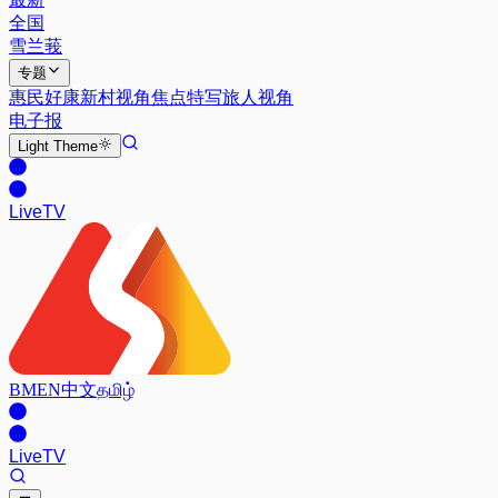
全国
雪兰莪
专题
惠民好康
新村视角
焦点特写
旅人视角
电子报
Light
Theme
Live
TV
BM
EN
中文
தமிழ்
Live
TV