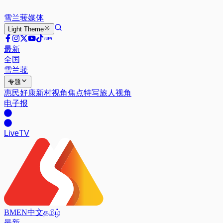
雪兰莪
媒体
Light
Theme
最新
全国
雪兰莪
专题
惠民好康
新村视角
焦点特写
旅人视角
电子报
Live
TV
BM
EN
中文
தமிழ்
最新