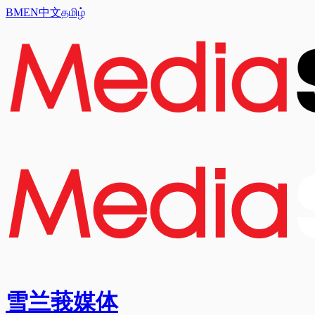
BM
EN
中文
தமிழ்
雪兰莪媒体