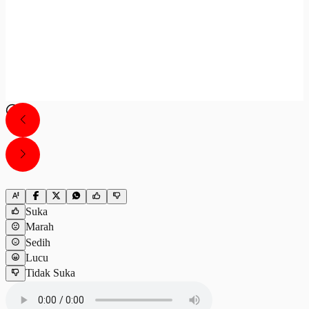
Suka
Marah
Sedih
Lucu
Tidak Suka