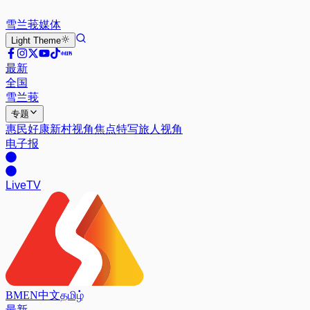
雪兰莪
媒体
Light
Theme
最新
全国
雪兰莪
专题
惠民好康
新村视角
焦点特写
旅人视角
电子报
Live
TV
BM
EN
中文
தமிழ்
最新