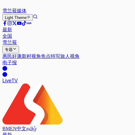
雪兰莪
媒体
Light
Theme
最新
全国
雪兰莪
专题
惠民好康
新村视角
焦点特写
旅人视角
电子报
Live
TV
BM
EN
中文
தமிழ்
最新