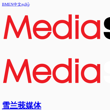
BM
EN
中文
தமிழ்
雪兰莪媒体