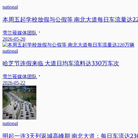
national
本周五起学校放假与公假等 南北大道每日车流量达2
雪兰莪媒体团队
2026-05-20
national
哈芝节连假来临 大道日均车流料达330万车次
雪兰莪媒体团队
2026-05-22
national
明起一连3天列返城高峰期 南北大道：每日车流达23