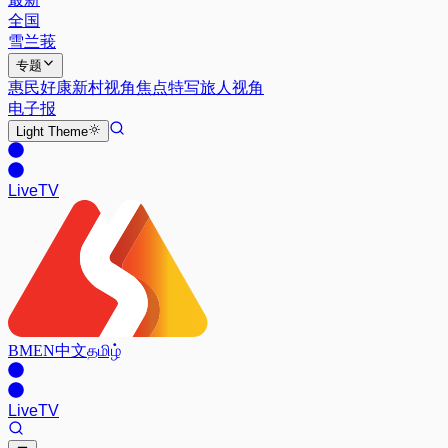
全国
雪兰莪
专题
惠民好康
新村视角
焦点特写
旅人视角
电子报
Light
Theme
Live
TV
BM
EN
中文
தமிழ்
Live
TV