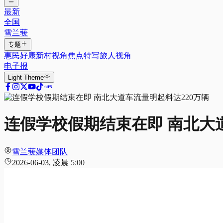
最新
全国
雪兰莪
专题
惠民好康
新村视角
焦点特写
旅人视角
电子报
Light
Theme
连假学校假期结束在即 南北大道
雪兰莪媒体团队
2026-06-03, 凌晨 5:00