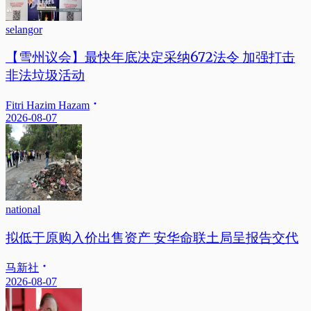
selangor
【雪州议会】最快年底决定采纳672法令 加强打击
非法垃圾活动
Fitri Hazim Hazam
2026-08-07
national
拟低于原购入价出售资产 安华命联土局呈报告交代
马新社
2026-08-07