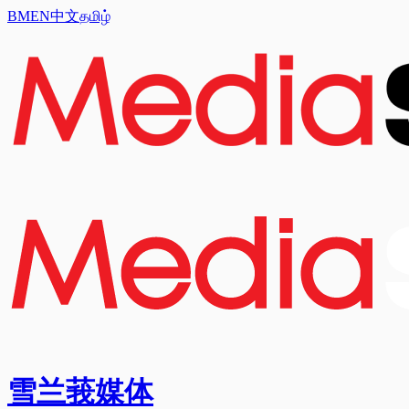
BM
EN
中文
தமிழ்
雪兰莪媒体