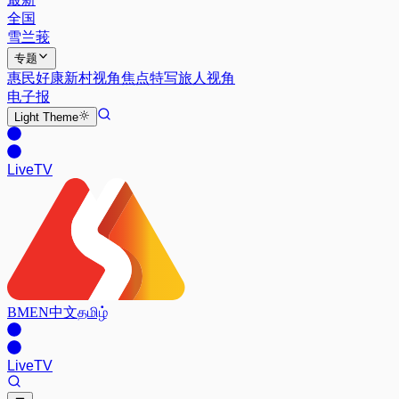
全国
雪兰莪
专题
惠民好康
新村视角
焦点特写
旅人视角
电子报
Light
Theme
Live
TV
BM
EN
中文
தமிழ்
Live
TV