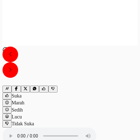
Suka
Marah
Sedih
Lucu
Tidak Suka