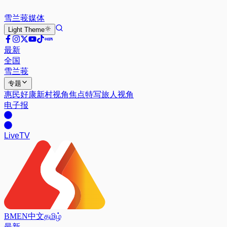
雪兰莪
媒体
Light
Theme
最新
全国
雪兰莪
专题
惠民好康
新村视角
焦点特写
旅人视角
电子报
Live
TV
BM
EN
中文
தமிழ்
最新