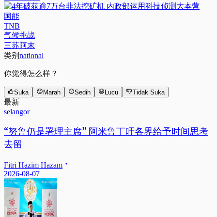
国能
TNB
气候挑战
三苏阿末
类别
national
你觉得怎么样？
Suka
Marah
Sedih
Lucu
Tidak Suka
最新
selangor
“努鲁仍是署理主席” 阿米鲁丁吁各界给予时间思考
去留
Fitri Hazim Hazam
2026-08-07