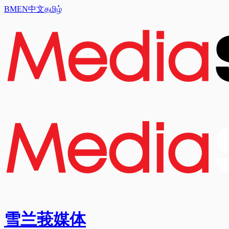
BM
EN
中文
தமிழ்
雪兰莪媒体