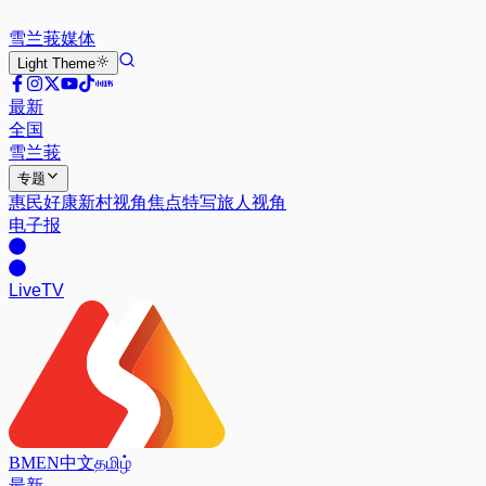
雪兰莪
媒体
Light
Theme
最新
全国
雪兰莪
专题
惠民好康
新村视角
焦点特写
旅人视角
电子报
Live
TV
BM
EN
中文
தமிழ்
最新