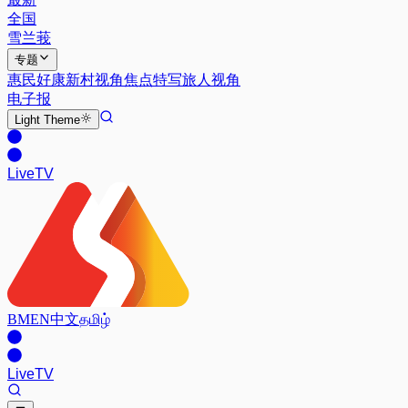
全国
雪兰莪
专题
惠民好康
新村视角
焦点特写
旅人视角
电子报
Light
Theme
Live
TV
BM
EN
中文
தமிழ்
Live
TV