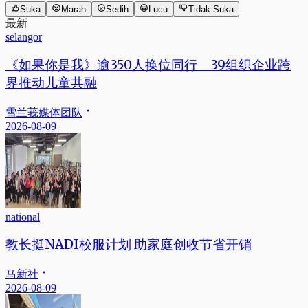
Suka
Marah
Sedih
Lucu
Tidak Suka
最新
selangor
《如果你是我》逾350人换位同行 39组织企业跨
界推动儿童共融
雪兰莪媒体团队
2026-08-09
national
教长挺NADI校服计划 助家庭创收节省开销
马新社
2026-08-09