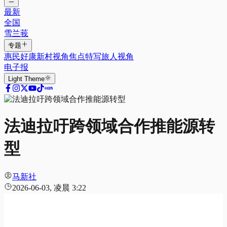
最新
全国
雪兰莪
专题
惠民好康
新村视角
焦点特写
旅人视角
电子报
Light
Theme
法迪拉吁跨领域合作推能源转
型
马新社
2026-06-03, 凌晨 3:22