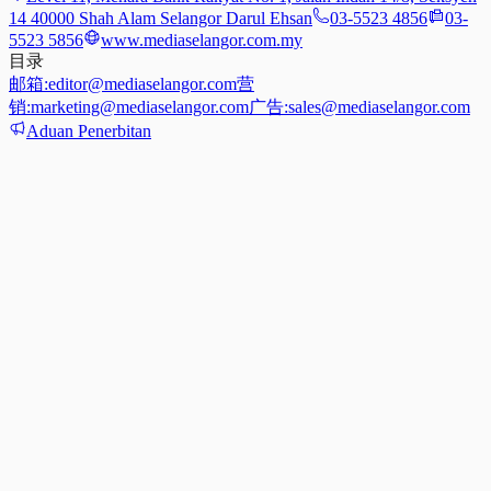
14 40000 Shah Alam Selangor Darul Ehsan
03-5523 4856
03-
5523 5856
www.mediaselangor.com.my
目录
邮箱:
editor@mediaselangor.com
营
销:
marketing@mediaselangor.com
广告:
sales@mediaselangor.com
Aduan Penerbitan