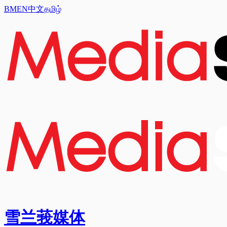
BM
EN
中文
தமிழ்
雪兰莪媒体