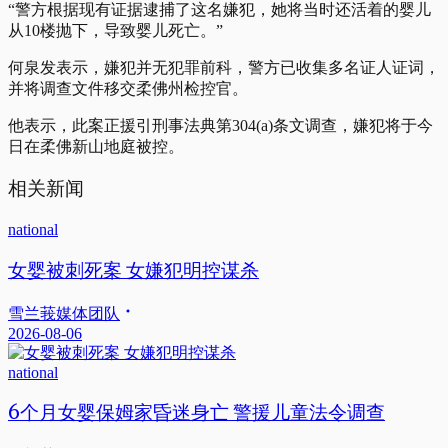
“警方根据现有证据逮捕了这名嫌犯，她将当时还活着的婴儿
从10楼抛下，导致婴儿死亡。”
何泉发表示，嫌犯并无犯罪前科，警方已收集多名证人证词，
并将调查文件移交柔佛州检控官。
他表示，此案正援引刑事法典第304(a)条文调查，嫌犯将于今
日在柔佛新山地庭被控。
相关新闻
national
女婴被刺死案 女嫌犯明控谋杀
雪兰莪媒体团队
2026-08-06
national
6个月女婴保姆家昏迷身亡 警援儿童法令调查