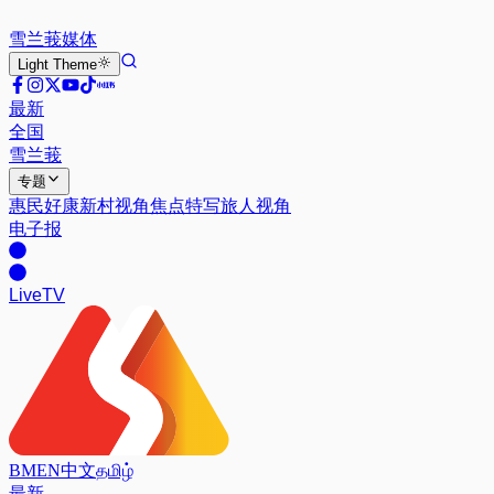
雪兰莪
媒体
Light
Theme
最新
全国
雪兰莪
专题
惠民好康
新村视角
焦点特写
旅人视角
电子报
Live
TV
BM
EN
中文
தமிழ்
最新