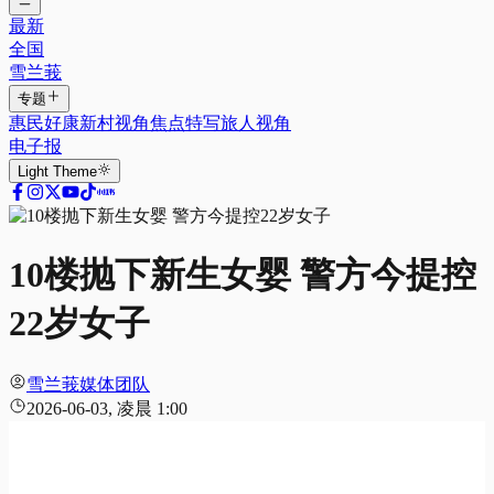
最新
全国
雪兰莪
专题
惠民好康
新村视角
焦点特写
旅人视角
电子报
Light
Theme
10楼抛下新生女婴 警方今提控
22岁女子
雪兰莪媒体团队
2026-06-03, 凌晨 1:00