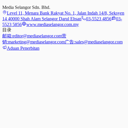
Media Selangor Sdn. Bhd.
Level 11, Menara Bank Rakyat No. 1, Jalan Indah 14/8, Seksyen
14 40000 Shah Alam Selangor Darul Ehsan
03-5523 4856
03-
5523 5856
www.mediaselangor.com.my
目录
邮箱:
editor@mediaselangor.com
营
销:
marketing@mediaselangor.com
广告:
sales@mediaselangor.com
Aduan Penerbitan