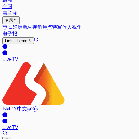
全国
雪兰莪
专题
惠民好康
新村视角
焦点特写
旅人视角
电子报
Light
Theme
Live
TV
BM
EN
中文
தமிழ்
Live
TV