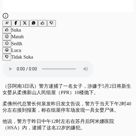
Suka
Marah
Sedih
Lucu
Tidak Suka
（莎阿南3日讯）警方逮捕了一名女子，涉嫌于5月2日将新生
女婴从柔佛新山人民组屋（PPR）10楼抛下。
柔佛州代总警长何泉发昨日发文告说，警方于当天下午2时40
分左右接到报案，称在组屋停车场发现一具女婴尸体。
他说，警方于昨日中午12时左右在苏丹后阿米娜医院
（HSA）内，逮捕了这名22岁的嫌犯。