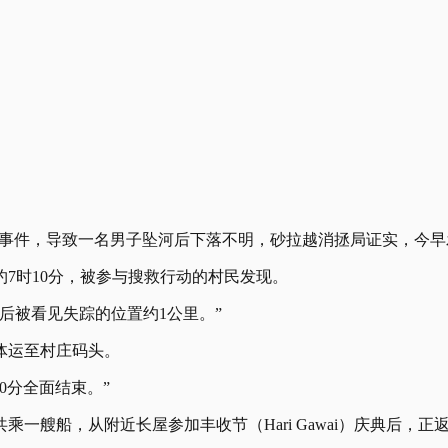
船只翻覆事件，导致一名男子坠河后下落不明，砂拉越消拯局证实，
约7时10分，被参与搜救行动的村民发现。
后被看见失踪的位置约1公里。”
体运至村庄码头。
0分全面结束。”
乘一艘船，从附近长屋参加丰收节（Hari Gawai）庆典后，