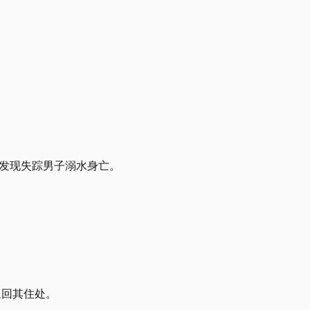
今早发现失踪男子溺水身亡。
正返回其住处。