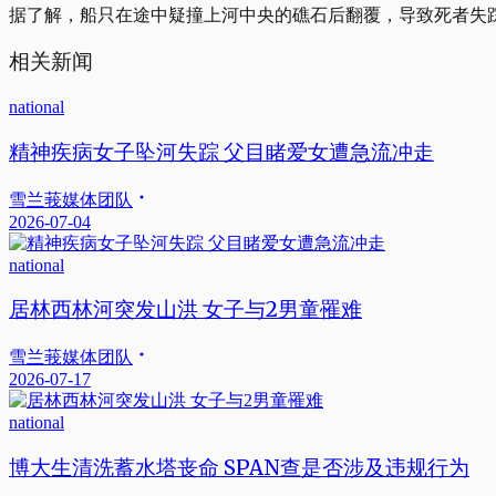
据了解，船只在途中疑撞上河中央的礁石后翻覆，导致死者失
相关新闻
national
精神疾病女子坠河失踪 父目睹爱女遭急流冲走
雪兰莪媒体团队
2026-07-04
national
居林西林河突发山洪 女子与2男童罹难
雪兰莪媒体团队
2026-07-17
national
博大生清洗蓄水塔丧命 SPAN查是否涉及违规行为