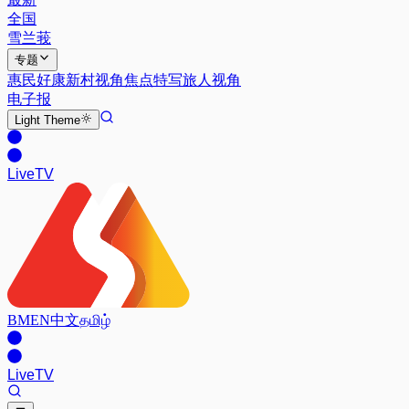
全国
雪兰莪
专题
惠民好康
新村视角
焦点特写
旅人视角
电子报
Light
Theme
Live
TV
BM
EN
中文
தமிழ்
Live
TV