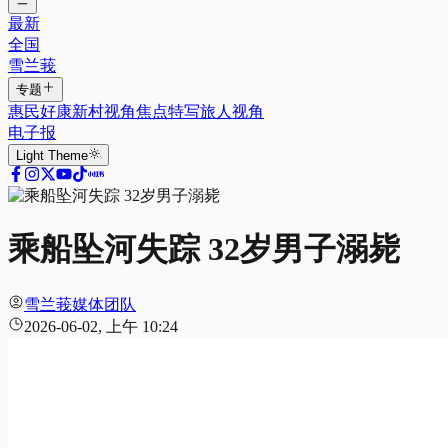
最新
全国
雪兰莪
专题
惠民好康
新村视角
焦点特写
旅人视角
电子报
Light
Theme
乘船坠河失踪 32岁男子溺毙
雪兰莪媒体团队
2026-06-02, 上午 10:24