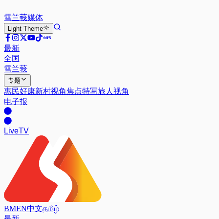
雪兰莪
媒体
Light
Theme
最新
全国
雪兰莪
专题
惠民好康
新村视角
焦点特写
旅人视角
电子报
Live
TV
BM
EN
中文
தமிழ்
最新