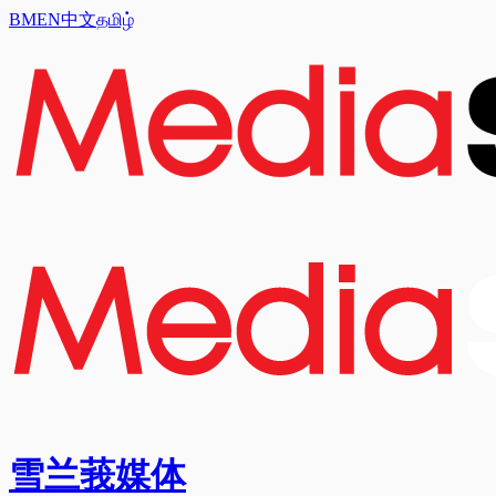
BM
EN
中文
தமிழ்
雪兰莪媒体