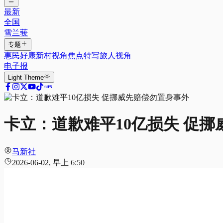
最新
全国
雪兰莪
专题
惠民好康
新村视角
焦点特写
旅人视角
电子报
Light
Theme
卡立：道歉难平10亿损失 促
马新社
2026-06-02, 早上 6:50