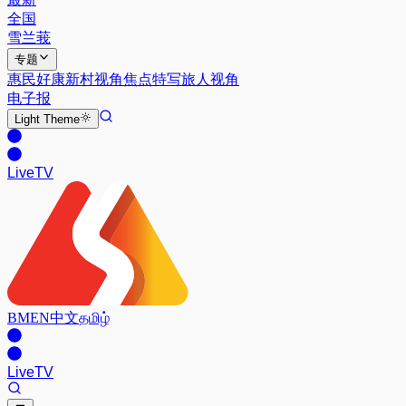
全国
雪兰莪
专题
惠民好康
新村视角
焦点特写
旅人视角
电子报
Light
Theme
Live
TV
BM
EN
中文
தமிழ்
Live
TV