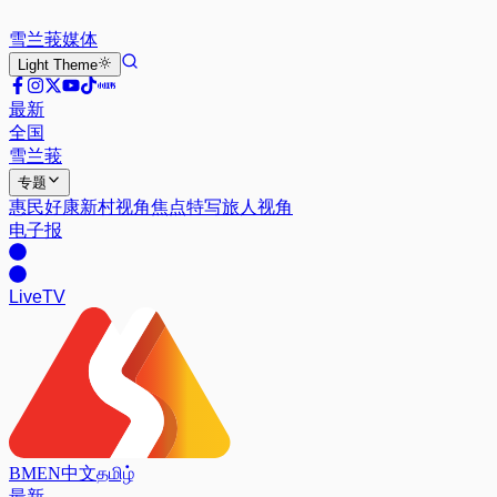
雪兰莪
媒体
Light
Theme
最新
全国
雪兰莪
专题
惠民好康
新村视角
焦点特写
旅人视角
电子报
Live
TV
BM
EN
中文
தமிழ்
最新