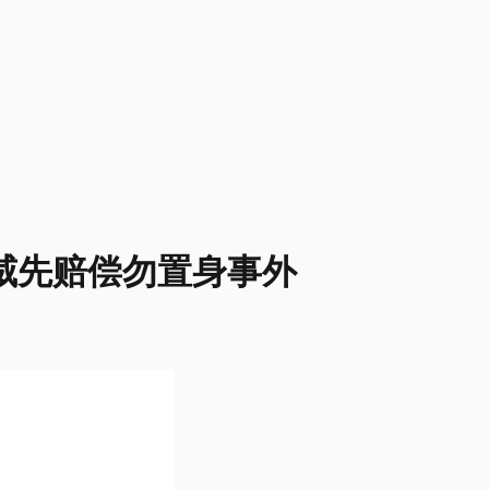
挪威先赔偿勿置身事外