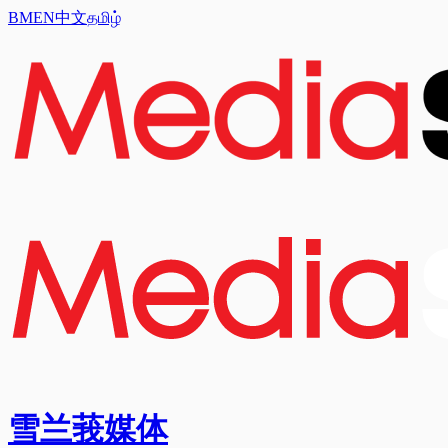
BM
EN
中文
தமிழ்
雪兰莪媒体