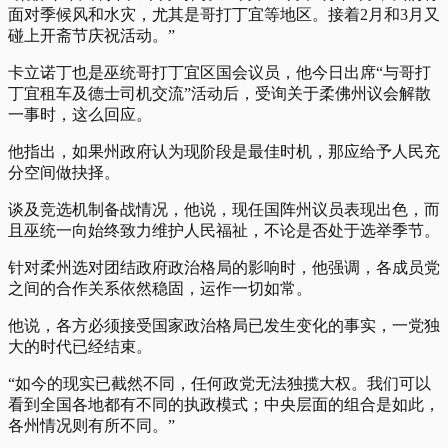
面对季候风和水灾，尤其是哥打丁宜等地区。接着2月和3月又
碰上开斋节庆祝活动。”
卡立诺丁也是巫统哥打丁宜区国会议员，他今日出席“与哥打
丁宜租车及德士司机交流”活动后，受询关于柔佛州议会解散
一事时，这么回应。
他指出，如果州政府认为现阶段是最佳时机，那应给予人民充
分空间做抉择。
谈及竞选机制备战情况，他说，现任国阵州议员表现出色，而
且巫统一向始终致力维护人民福祉，不论是否处于选举季节。
针对柔州选对团结政府政治格局的影响时，他强调，各成员党
之间的合作关系依然稳固，运作一切如常。
他说，各方必须接受国家政治格局已发生变化的事实，一党独
大的时代已经结束。
“如今的现实已截然不同，任何政党无法独揽大权。我们可以
看到全国各地都有不同的执政模式；中央层面的组合是如此，
各州情况则有所不同。”