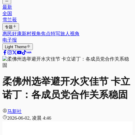
最新
全国
雪兰莪
专题
惠民好康
新村视角
焦点特写
旅人视角
电子报
Light
Theme
柔佛州选举避开水灾佳节 卡立
诺丁：各成员党合作关系稳固
马新社
2026-06-02, 凌晨 4:46