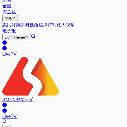
全国
雪兰莪
专题
惠民好康
新村视角
焦点特写
旅人视角
电子报
Light
Theme
Live
TV
BM
EN
中文
தமிழ்
Live
TV