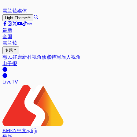
雪兰莪
媒体
Light
Theme
最新
全国
雪兰莪
专题
惠民好康
新村视角
焦点特写
旅人视角
电子报
Live
TV
BM
EN
中文
தமிழ்
最新