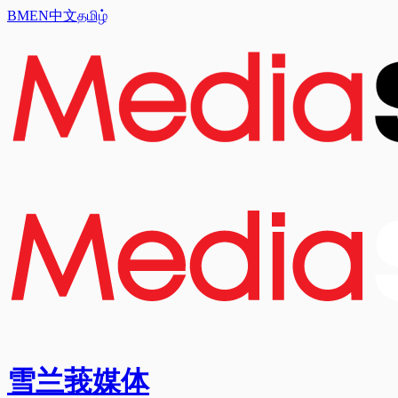
BM
EN
中文
தமிழ்
雪兰莪媒体