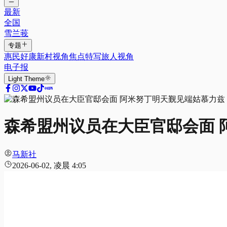
最新
全国
雪兰莪
专题
惠民好康
新村视角
焦点特写
旅人视角
电子报
Light
Theme
森希盟州议员在大臣官邸会面 
马新社
2026-06-02, 凌晨 4:05