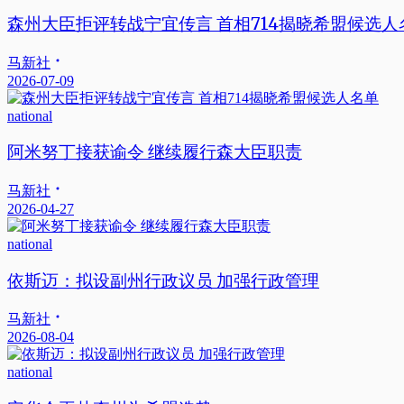
森州大臣拒评转战宁宜传言 首相714揭晓希盟候选人
马新社
2026-07-09
national
阿米努丁接获谕令 继续履行森大臣职责
马新社
2026-04-27
national
依斯迈：拟设副州行政议员 加强行政管理
马新社
2026-08-04
national