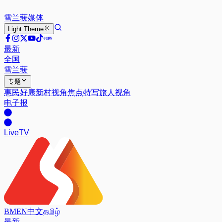
雪兰莪
媒体
Light
Theme
最新
全国
雪兰莪
专题
惠民好康
新村视角
焦点特写
旅人视角
电子报
Live
TV
BM
EN
中文
தமிழ்
最新