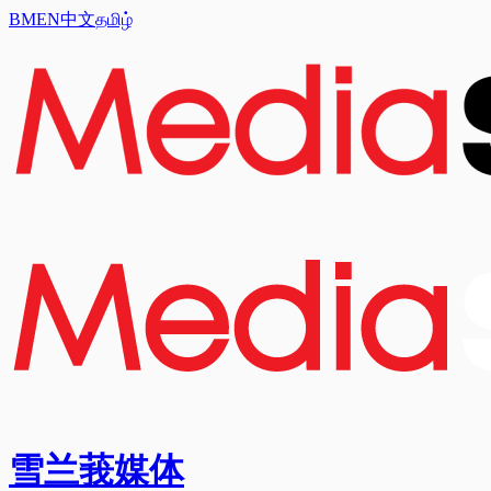
BM
EN
中文
தமிழ்
雪兰莪媒体