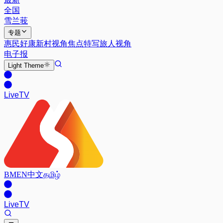
全国
雪兰莪
专题
惠民好康
新村视角
焦点特写
旅人视角
电子报
Light
Theme
Live
TV
BM
EN
中文
தமிழ்
Live
TV