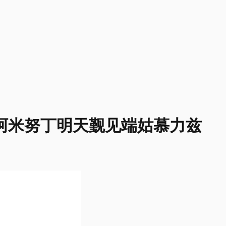
阿米努丁明天觐见端姑慕力兹