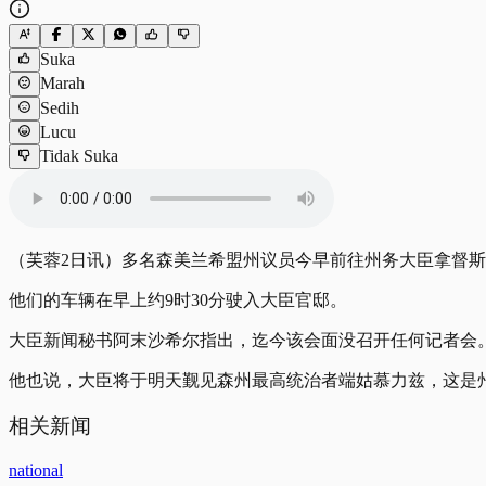
Suka
Marah
Sedih
Lucu
Tidak Suka
（芙蓉2日讯）多名森美兰希盟州议员今早前往州务大臣拿督
他们的车辆在早上约9时30分驶入大臣官邸。
大臣新闻秘书阿末沙希尔指出，迄今该会面没召开任何记者会
他也说，大臣将于明天觐见森州最高统治者端姑慕力兹，这是
相关新闻
national