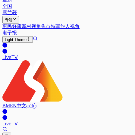
全国
雪兰莪
专题
惠民好康
新村视角
焦点特写
旅人视角
电子报
Light
Theme
Live
TV
BM
EN
中文
தமிழ்
Live
TV