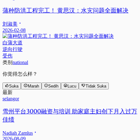
蒲种防洪工程完工！ 黄思汉：水灾问题全面解决
刘淑美
2026-02-08
白蒲大道
逆向行驶
受伤
类别
national
你觉得怎么样？
Suka
Marah
Sedih
Lucu
Tidak Suka
最新
selangor
雪州平台3000融资与培训 助家庭主妇创下月入过万
佳绩
Nadiah Zamlus
2026-08-09