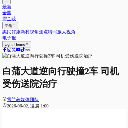
最新
全国
雪兰莪
专题
惠民好康
新村视角
焦点特写
旅人视角
电子报
Light
Theme
白蒲大道逆向行驶撞2车 司机
受伤送院治疗
雪兰莪媒体团队
2026-06-02, 凌晨 1:00