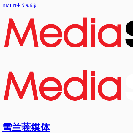
BM
EN
中文
தமிழ்
雪兰莪媒体