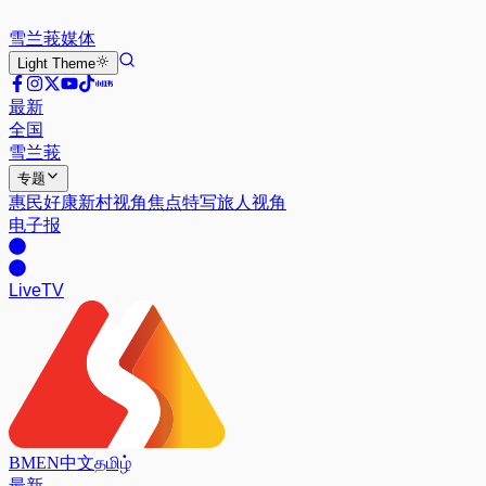
雪兰莪
媒体
Light
Theme
最新
全国
雪兰莪
专题
惠民好康
新村视角
焦点特写
旅人视角
电子报
Live
TV
BM
EN
中文
தமிழ்
最新