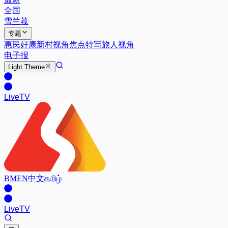
全国
雪兰莪
专题
惠民好康
新村视角
焦点特写
旅人视角
电子报
Light
Theme
Live
TV
BM
EN
中文
தமிழ்
Live
TV