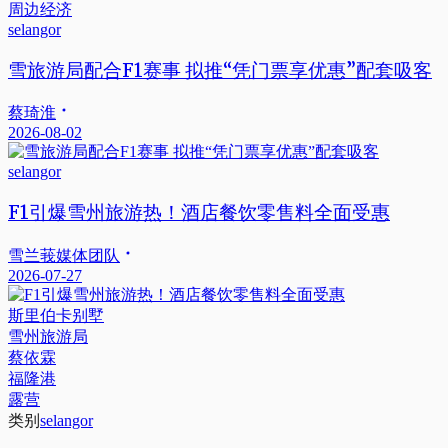
selangor
雪旅游局配合F1赛事 拟推“凭门票享优惠”配套吸客
蔡琦淮
2026-08-02
selangor
F1引爆雪州旅游热！酒店餐饮零售料全面受惠
雪兰莪媒体团队
2026-07-27
斯里伯卡别墅
雪州旅游局
蔡依霖
福隆港
露营
类别
selangor