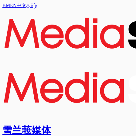
BM
EN
中文
தமிழ்
雪兰莪媒体