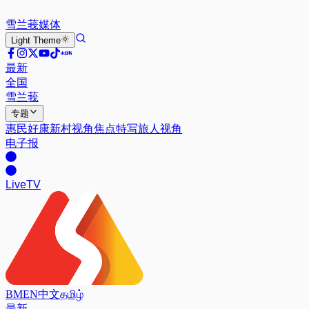
雪兰莪
媒体
Light
Theme
最新
全国
雪兰莪
专题
惠民好康
新村视角
焦点特写
旅人视角
电子报
Live
TV
BM
EN
中文
தமிழ்
最新