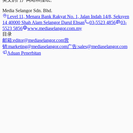
Media Selangor Sdn. Bhd.
Level 11, Menara Bank Rakyat No. 1, Jalan Indah 14/8, Seksyen
14 40000 Shah Alam Selangor Darul Ehsan
03-5523 4856
03-
5523 5856
www.mediaselangor.com.my
目录
邮箱:
editor@mediaselangor.com
营
销:
marketing@mediaselangor.com
广告:
sales@mediaselangor.com
Aduan Penerbitan