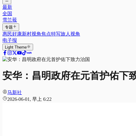
最新
全国
雪兰莪
专题
惠民好康
新村视角
焦点特写
旅人视角
电子报
Light
Theme
安华：昌明政府在元首护佑下
马新社
2026-06-01, 早上 6:22