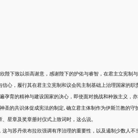
拉欣陛下致以崇高谢意，感谢陛下的护佑与睿智，在君主立宪制
与信心，履行其在君主立宪制和议会民主制基础上治理国家的职
普遍孕育的精神与建设国家的决心，即使面对挑战和种族主义，亦
神圣的共识体促成宪法的制定, 确立君主体制作为伊斯兰教的守
勋章、星章及奖章册封仪式上致词时，这么说。
，这与苏丹依布拉欣强调有序治理的重要性，以及遏制少数人不