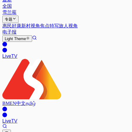
全国
雪兰莪
专题
惠民好康
新村视角
焦点特写
旅人视角
电子报
Light
Theme
Live
TV
BM
EN
中文
தமிழ்
Live
TV