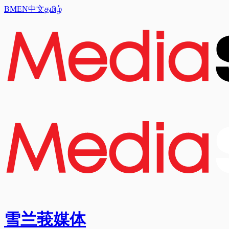
BM
EN
中文
தமிழ்
雪兰莪媒体