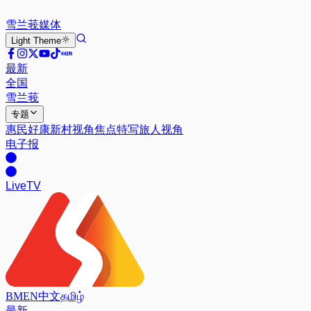
雪兰莪
媒体
Light
Theme
最新
全国
雪兰莪
专题
惠民好康
新村视角
焦点特写
旅人视角
电子报
Live
TV
BM
EN
中文
தமிழ்
最新