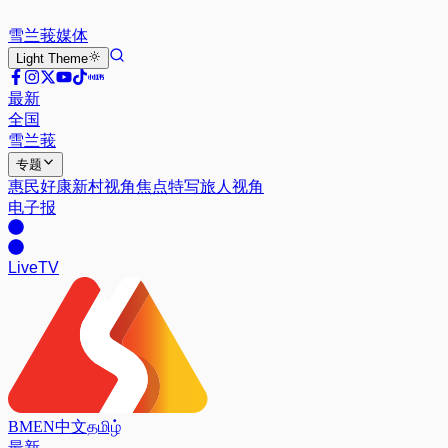
雪兰莪
媒体
Light
Theme
最新
全国
雪兰莪
专题
惠民好康
新村视角
焦点特写
旅人视角
电子报
Live
TV
BM
EN
中文
தமிழ்
最新