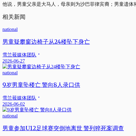
他说，男童父亲是大马人，母亲则为沙巴菲律宾裔；男童遗体
相关新闻
national
男童疑攀窗边椅子从24楼坠下身亡
雪兰莪媒体团队
2026-06-27
national
9岁男童坠楼亡 警向8人录口供
雪兰莪媒体团队
2026-06-02
national
男童参加U12足球赛突倒地离世 警列猝死案调查