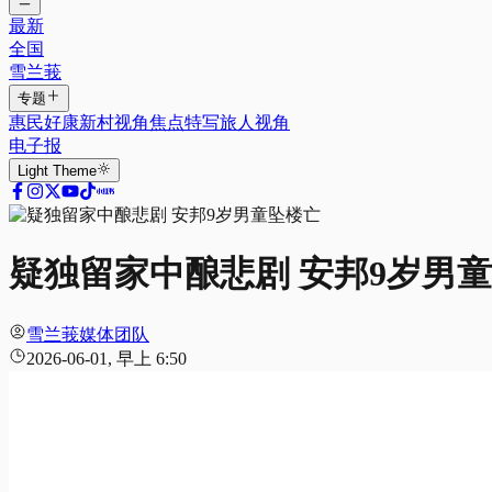
最新
全国
雪兰莪
专题
惠民好康
新村视角
焦点特写
旅人视角
电子报
Light
Theme
疑独留家中酿悲剧 安邦9岁男
雪兰莪媒体团队
2026-06-01, 早上 6:50