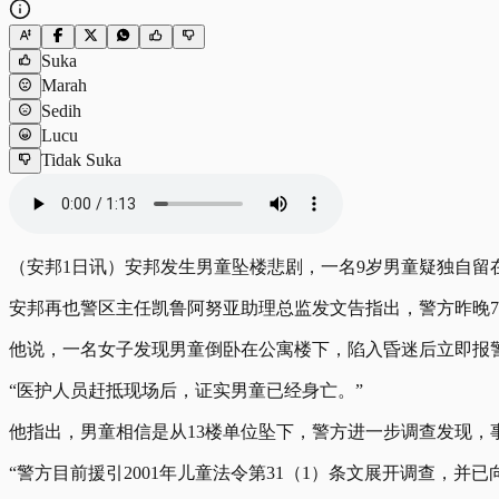
Suka
Marah
Sedih
Lucu
Tidak Suka
（安邦1日讯）安邦发生男童坠楼悲剧，一名9岁男童疑独自留
安邦再也警区主任凯鲁阿努亚助理总监发文告指出，警方昨晚7
他说，一名女子发现男童倒卧在公寓楼下，陷入昏迷后立即报
“医护人员赶抵现场后，证实男童已经身亡。”
他指出，男童相信是从13楼单位坠下，警方进一步调查发现，
“警方目前援引2001年儿童法令第31（1）条文展开调查，