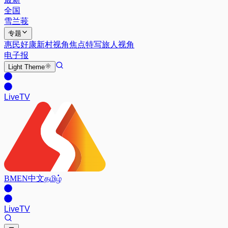
全国
雪兰莪
专题
惠民好康
新村视角
焦点特写
旅人视角
电子报
Light
Theme
Live
TV
BM
EN
中文
தமிழ்
Live
TV