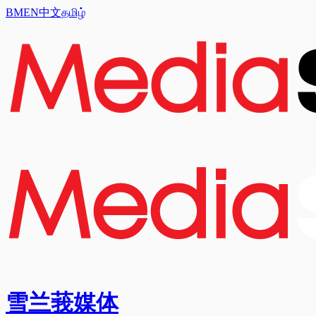
BM
EN
中文
தமிழ்
雪兰莪媒体