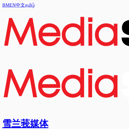
BM
EN
中文
தமிழ்
雪兰莪媒体