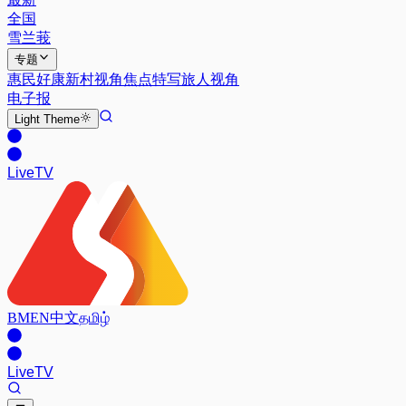
全国
雪兰莪
专题
惠民好康
新村视角
焦点特写
旅人视角
电子报
Light
Theme
Live
TV
BM
EN
中文
தமிழ்
Live
TV