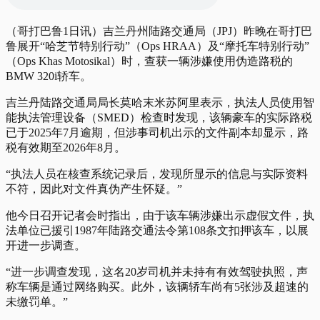
（哥打巴鲁1日讯）吉兰丹州陆路交通局（JPJ）昨晚在哥打巴
鲁展开“哈芝节特别行动”（Ops HRAA）及“摩托车特别行动”
（Ops Khas Motosikal）时，查获一辆涉嫌使用伪造路税的
BMW 320i轿车。
吉兰丹陆路交通局局长莫哈末米苏阿里表示，执法人员使用智
能执法管理设备（SMED）检查时发现，该辆豪车的实际路税
已于2025年7月逾期，但涉事司机出示的文件副本却显示，路
税有效期至2026年8月。
“执法人员在核查系统记录后，发现所显示的信息与实际资料
不符，因此对文件真伪产生怀疑。”
他今日召开记者会时指出，由于该车辆涉嫌出示虚假文件，执
法单位已援引1987年陆路交通法令第108条文扣押该车，以展
开进一步调查。
“进一步调查发现，这名20岁司机并未持有有效驾驶执照，声
称车辆是通过网络购买。此外，该辆轿车尚有5张涉及超速的
未缴罚单。”