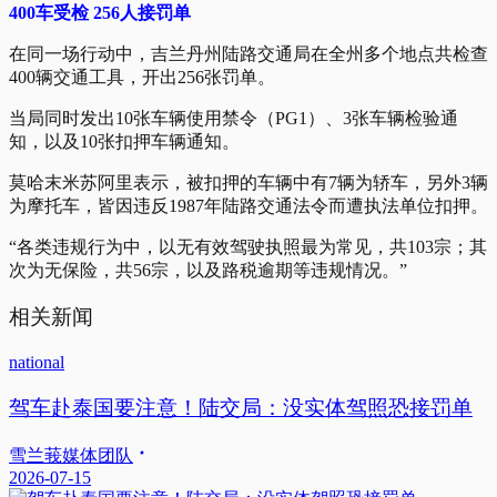
400车受检 256人接罚单
在同一场行动中，吉兰丹州陆路交通局在全州多个地点共检查
400辆交通工具，开出256张罚单。
当局同时发出10张车辆使用禁令（PG1）、3张车辆检验通
知，以及10张扣押车辆通知。
莫哈末米苏阿里表示，被扣押的车辆中有7辆为轿车，另外3辆
为摩托车，皆因违反1987年陆路交通法令而遭执法单位扣押。
“各类违规行为中，以无有效驾驶执照最为常见，共103宗；其
次为无保险，共56宗，以及路税逾期等违规情况。”
相关新闻
national
驾车赴泰国要注意！陆交局：没实体驾照恐接罚单
雪兰莪媒体团队
2026-07-15