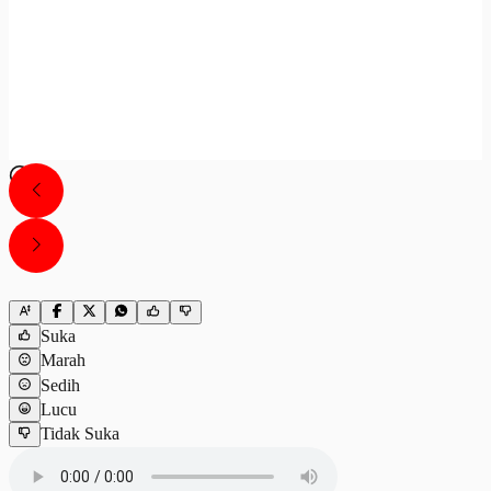
Suka
Marah
Sedih
Lucu
Tidak Suka