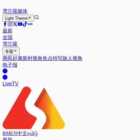
雪兰莪
媒体
Light
Theme
最新
全国
雪兰莪
专题
惠民好康
新村视角
焦点特写
旅人视角
电子报
Live
TV
BM
EN
中文
தமிழ்
最新