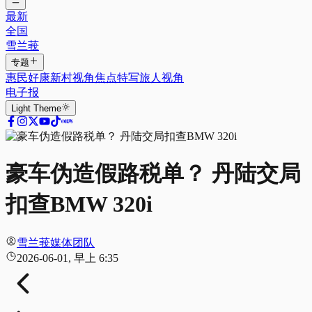
最新
全国
雪兰莪
专题
惠民好康
新村视角
焦点特写
旅人视角
电子报
Light
Theme
豪车伪造假路税单？ 丹陆交局
扣查BMW 320i
雪兰莪媒体团队
2026-06-01, 早上 6:35