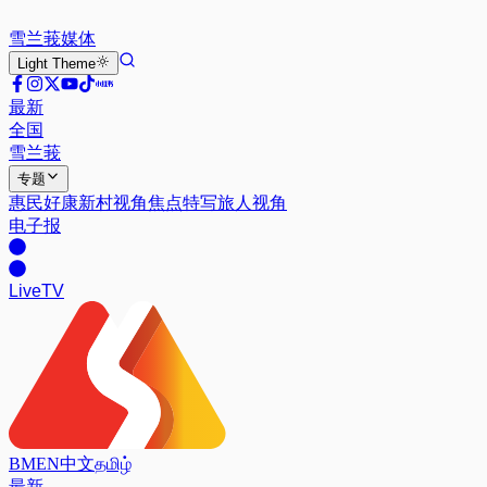
雪兰莪
媒体
Light
Theme
最新
全国
雪兰莪
专题
惠民好康
新村视角
焦点特写
旅人视角
电子报
Live
TV
BM
EN
中文
தமிழ்
最新