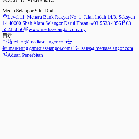
Media Selangor Sdn. Bhd.
Level 11, Menara Bank Rakyat No. 1, Jalan Indah 14/8, Seksyen
14 40000 Shah Alam Selangor Darul Ehsan
03-5523 4856
03-
5523 5856
www.mediaselangor.com.my
目录
邮箱:
editor@mediaselangor.com
营
销:
marketing@mediaselangor.com
广告:
sales@mediaselangor.com
Aduan Penerbitan