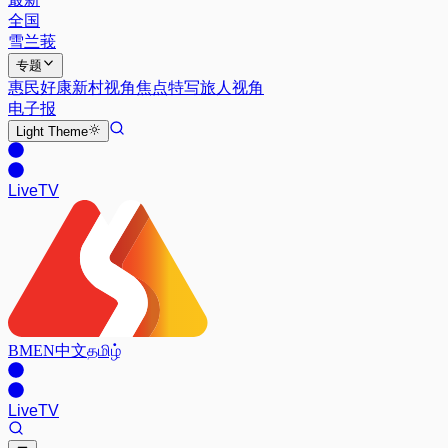
全国
雪兰莪
专题
惠民好康
新村视角
焦点特写
旅人视角
电子报
Light
Theme
Live
TV
BM
EN
中文
தமிழ்
Live
TV