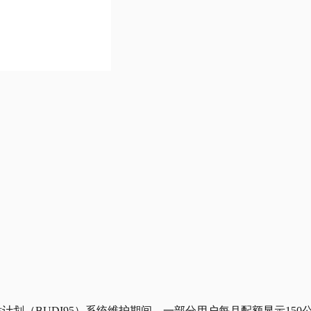
贴计划（BUDI95）系统维护期间，一部分用户每月配额显示15