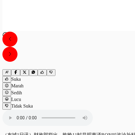
Suka
Marah
Sedih
Lucu
Tidak Suka
（布城1日讯）财政部指出，昨晚11时昌明惠泽RON95汽油补