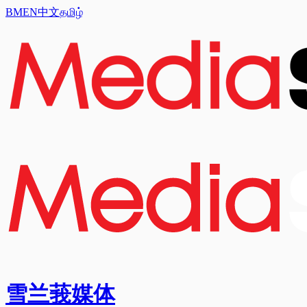
BM
EN
中文
தமிழ்
雪兰莪媒体