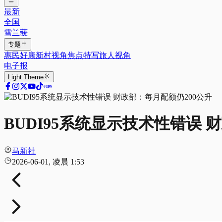
最新
全国
雪兰莪
专题
惠民好康
新村视角
焦点特写
旅人视角
电子报
Light
Theme
BUDI95系统显示技术性错误 
马新社
2026-06-01, 凌晨 1:53