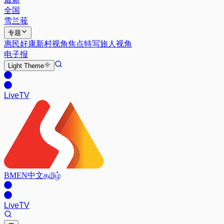
全国
雪兰莪
专题
惠民好康
新村视角
焦点特写
旅人视角
电子报
Light
Theme
Live
TV
BM
EN
中文
தமிழ்
Live
TV