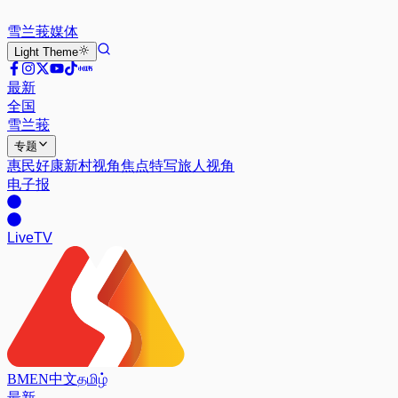
雪兰莪
媒体
Light
Theme
最新
全国
雪兰莪
专题
惠民好康
新村视角
焦点特写
旅人视角
电子报
Live
TV
BM
EN
中文
தமிழ்
最新