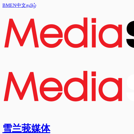
BM
EN
中文
தமிழ்
雪兰莪媒体