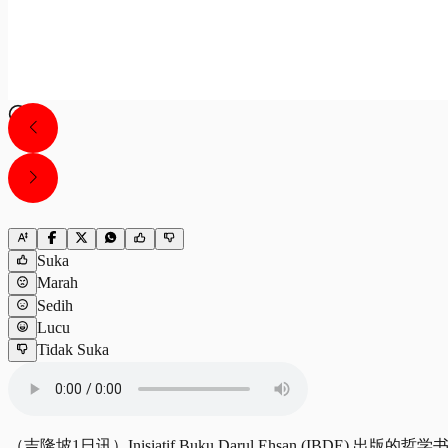
Suka
Marah
Sedih
Lucu
Tidak Suka
（吉隆坡1日讯）Inisiatif Buku Darul Ehsan (IB