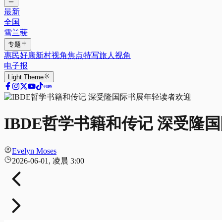
最新
全国
雪兰莪
专题
惠民好康
新村视角
焦点特写
旅人视角
电子报
Light
Theme
IBDE哲学书籍和传记 深受隆
Evelyn Moses
2026-06-01, 凌晨 3:00