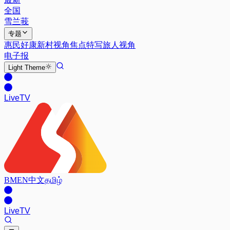
全国
雪兰莪
专题
惠民好康
新村视角
焦点特写
旅人视角
电子报
Light
Theme
Live
TV
BM
EN
中文
தமிழ்
Live
TV