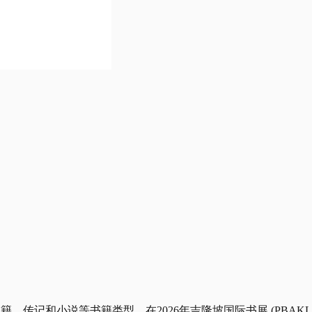
DE) 出版的哲学书籍、传记和小说等书籍类型，在2026年吉隆坡国际书展 (PB