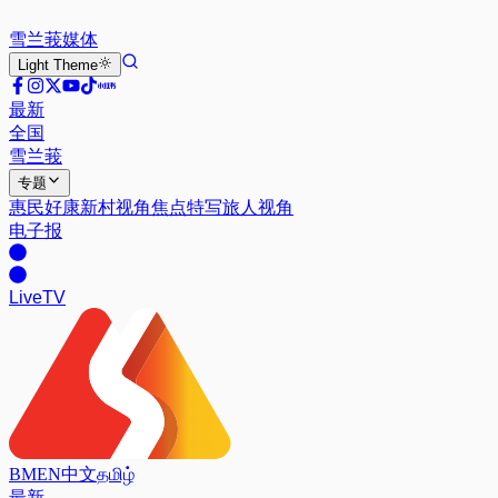
雪兰莪
媒体
Light
Theme
最新
全国
雪兰莪
专题
惠民好康
新村视角
焦点特写
旅人视角
电子报
Live
TV
BM
EN
中文
தமிழ்
最新