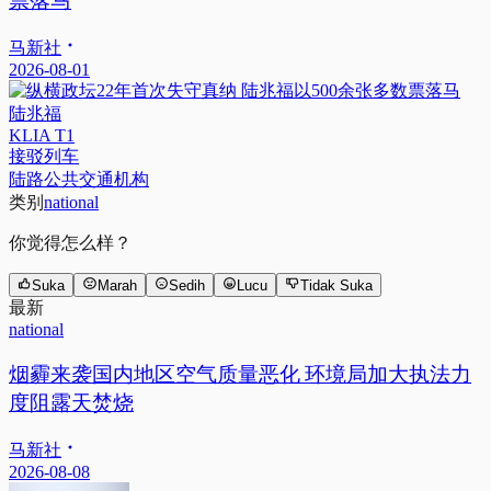
票落马
马新社
2026-08-01
陆兆福
KLIA T1
接驳列车
陆路公共交通机构
类别
national
你觉得怎么样？
Suka
Marah
Sedih
Lucu
Tidak Suka
最新
national
烟霾来袭国内地区空气质量恶化 环境局加大执法力
度阻露天焚烧
马新社
2026-08-08