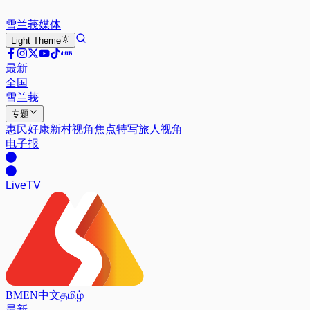
雪兰莪
媒体
Light
Theme
最新
全国
雪兰莪
专题
惠民好康
新村视角
焦点特写
旅人视角
电子报
Live
TV
BM
EN
中文
தமிழ்
最新