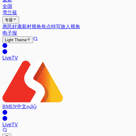
全国
雪兰莪
专题
惠民好康
新村视角
焦点特写
旅人视角
电子报
Light
Theme
Live
TV
BM
EN
中文
தமிழ்
Live
TV