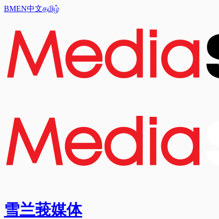
BM
EN
中文
தமிழ்
雪兰莪媒体