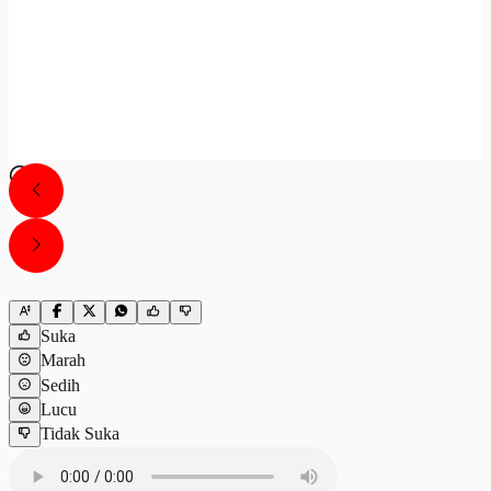
Suka
Marah
Sedih
Lucu
Tidak Suka