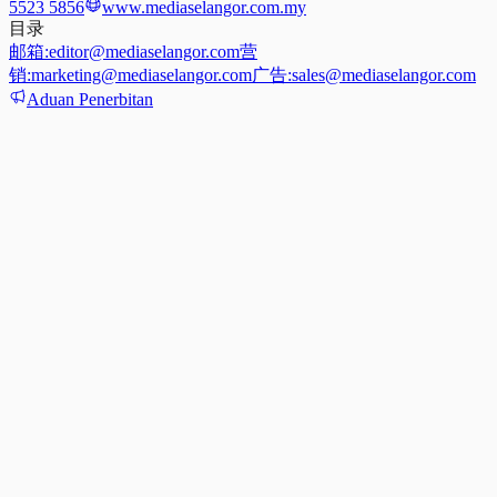
5523 5856
www.mediaselangor.com.my
目录
邮箱:
editor@mediaselangor.com
营
销:
marketing@mediaselangor.com
广告:
sales@mediaselangor.com
Aduan Penerbitan