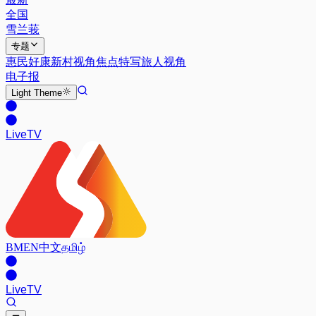
全国
雪兰莪
专题
惠民好康
新村视角
焦点特写
旅人视角
电子报
Light
Theme
Live
TV
BM
EN
中文
தமிழ்
Live
TV