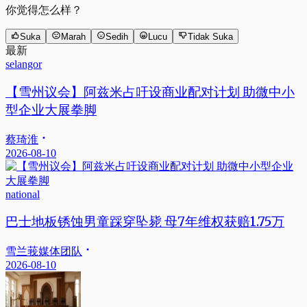
你觉得怎么样？
Suka
Marah
Sedih
Lucu
Tidak Suka
最新
selangor
【雪州议会】阿兹米占吁设商业配对计划 助微中小
型企业大展拳脚
蔡琦淮
2026-08-10
national
巴士地板锈蚀男童踩穿坠毙 母7年维权获赔1.75万
雪兰莪媒体团队
2026-08-10