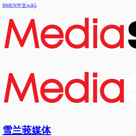
BM
EN
中文
தமிழ்
雪兰莪媒体