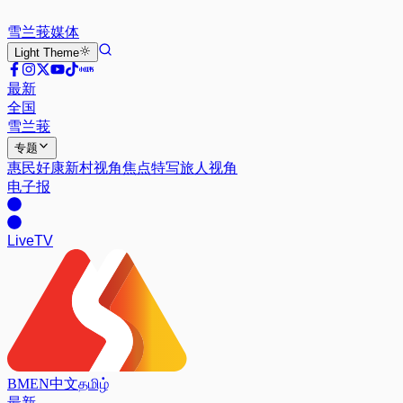
雪兰莪
媒体
Light
Theme
最新
全国
雪兰莪
专题
惠民好康
新村视角
焦点特写
旅人视角
电子报
Live
TV
BM
EN
中文
தமிழ்
最新