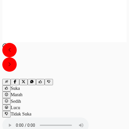
Suka
Marah
Sedih
Lucu
Tidak Suka