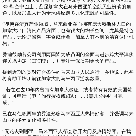
她也说，亚航X最近购了150架在加拿大米拉贝尔制造的A220-
300型空中巴士，凸显加拿大在马来西亚航空航天业扮演的角
色，以及加拿大作为全球供应链多元化来源的可靠性。
“即使在清真产业领域，马来西亚在向拥有庞大穆斯林人口的
加拿大出口清真产品方面，也有很大的增长空间，尤其是特色
产品，无论是酱料、零食或佳肴。加拿大有本身的清真认证机
构。”
乔迪鼓励各公司利用两国皆为成员国的全面与进步跨太平洋伙
伴关系协定（CPTPP），并专注于保质期更长的产品。
提到近期放宽对符合条件的马来西亚人民通行，乔迪说，此举
将有助于增加前往加拿大的马来西亚游客数量。
“若在过去10年内曾持有加拿大签证，或者持有有效的美国签
证，可申请（电子旅行授权或eTA），只需几分钟即可完
成。”
已在马任职两年的乔迪形容马来西亚人热情好客，并强调马来
西亚的多元文化和多样性。
“无论去到哪里，马来西亚人都会敞开大门及热情好客。在我