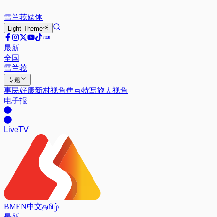
雪兰莪
媒体
Light
Theme
最新
全国
雪兰莪
专题
惠民好康
新村视角
焦点特写
旅人视角
电子报
Live
TV
BM
EN
中文
தமிழ்
最新