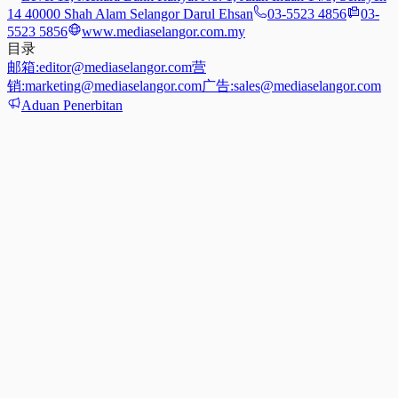
14 40000 Shah Alam Selangor Darul Ehsan
03-5523 4856
03-
5523 5856
www.mediaselangor.com.my
目录
邮箱:
editor@mediaselangor.com
营
销:
marketing@mediaselangor.com
广告:
sales@mediaselangor.com
Aduan Penerbitan