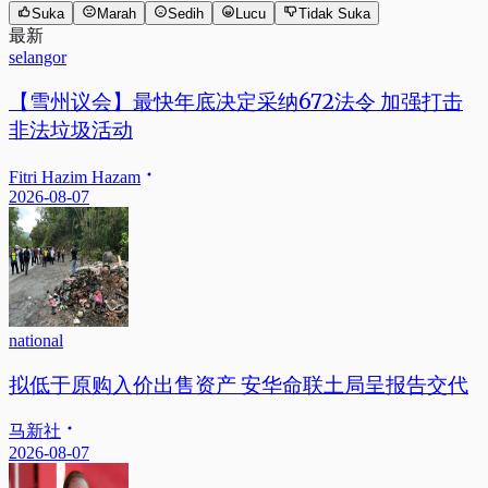
Suka
Marah
Sedih
Lucu
Tidak Suka
最新
selangor
【雪州议会】最快年底决定采纳672法令 加强打击
非法垃圾活动
Fitri Hazim Hazam
2026-08-07
national
拟低于原购入价出售资产 安华命联土局呈报告交代
马新社
2026-08-07