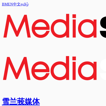
BM
EN
中文
தமிழ்
雪兰莪媒体