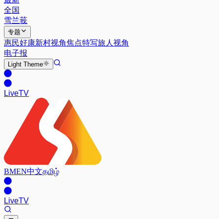
全国
雪兰莪
专题
惠民好康
新村视角
焦点特写
旅人视角
电子报
Light
Theme
Live
TV
BM
EN
中文
தமிழ்
Live
TV