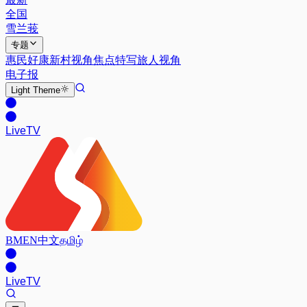
全国
雪兰莪
专题
惠民好康
新村视角
焦点特写
旅人视角
电子报
Light
Theme
Live
TV
BM
EN
中文
தமிழ்
Live
TV