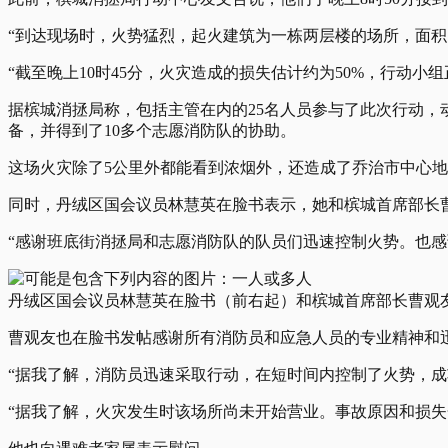
“到达现场时，火势猛烈，起火建筑为一栋两层楼的场所，面积1393.
“截至晚上10时45分，火灾造成的损失估计约为50%，行动小
据槟城消拯局称，包括主管在内的25名人员参与了此次行动，动
备，并得到了10多个志愿消防队的协助。
这场火灾除了5公里外都能看到浓烟外，还造成了乔治市中心
同时，丹绒区国会议员林慧英在脸书表示，她和槟城首席部长
“感谢班底街消拯局和志愿消防队的队员们迅速控制火势。也感
丹绒区国会议员林慧英在脸书（前右起）和槟城首席部长曹观
曹观友也在脸书发帖感谢所有消防员和应急人员的专业精神和
“据我了解，消防员迅速采取行动，在短时间内控制了火势，成
“据我了解，火灾发生时该场所尚未开始营业。事故原因和损失