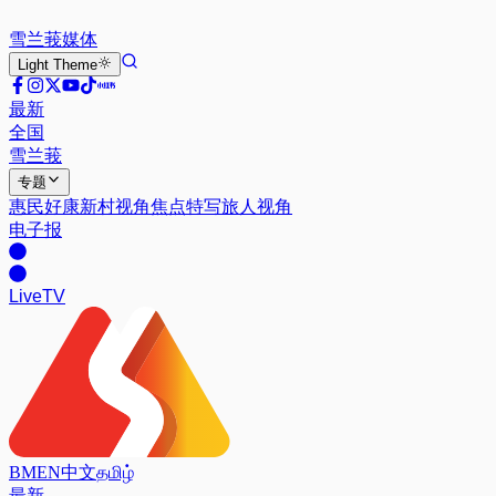
雪兰莪
媒体
Light
Theme
最新
全国
雪兰莪
专题
惠民好康
新村视角
焦点特写
旅人视角
电子报
Live
TV
BM
EN
中文
தமிழ்
最新