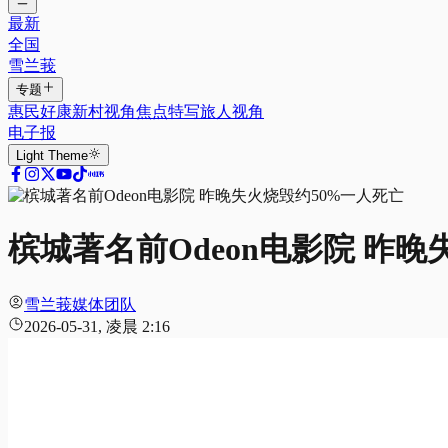
最新
全国
雪兰莪
专题
惠民好康
新村视角
焦点特写
旅人视角
电子报
Light
Theme
槟城著名前Odeon电影院 昨
雪兰莪媒体团队
2026-05-31, 凌晨 2:16