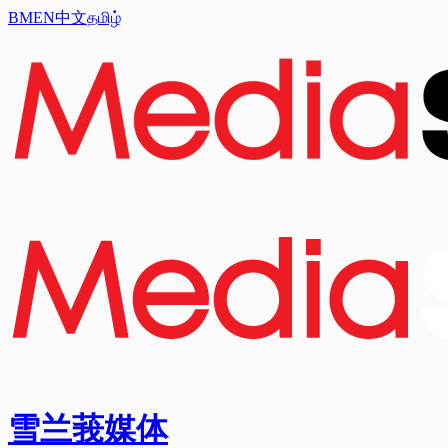
BM
EN
中文
தமிழ்
雪兰莪媒体