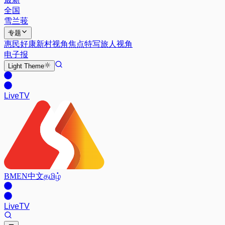
全国
雪兰莪
专题
惠民好康
新村视角
焦点特写
旅人视角
电子报
Light
Theme
Live
TV
BM
EN
中文
தமிழ்
Live
TV