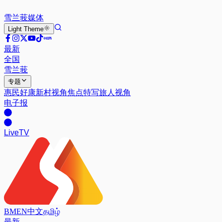
雪兰莪
媒体
Light
Theme
最新
全国
雪兰莪
专题
惠民好康
新村视角
焦点特写
旅人视角
电子报
Live
TV
BM
EN
中文
தமிழ்
最新