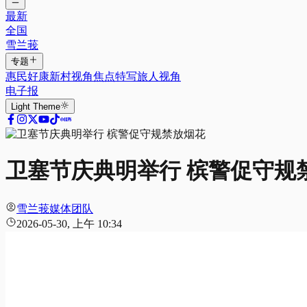
最新
全国
雪兰莪
专题
惠民好康
新村视角
焦点特写
旅人视角
电子报
Light
Theme
卫塞节庆典明举行 槟警促守规
雪兰莪媒体团队
2026-05-30, 上午 10:34