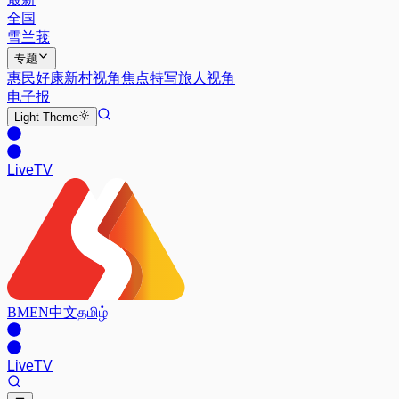
全国
雪兰莪
专题
惠民好康
新村视角
焦点特写
旅人视角
电子报
Light
Theme
Live
TV
BM
EN
中文
தமிழ்
Live
TV