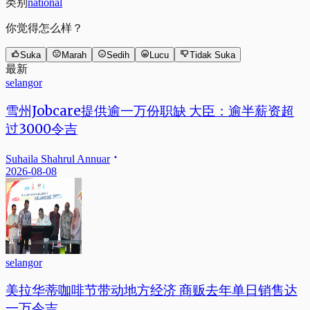
类别
national
你觉得怎么样？
Suka
Marah
Sedih
Lucu
Tidak Suka
最新
selangor
雪州Jobcare提供逾一万份职缺 大臣：逾半薪资超
过3000令吉
Suhaila Shahrul Annuar
2026-08-08
selangor
美拉华蒂咖啡节带动地方经济 商贩去年单日销售达
一万令吉