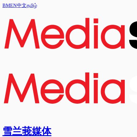
BM
EN
中文
தமிழ்
雪兰莪媒体