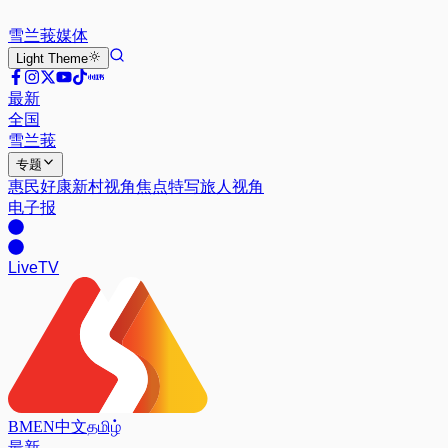
雪兰莪
媒体
Light
Theme
最新
全国
雪兰莪
专题
惠民好康
新村视角
焦点特写
旅人视角
电子报
Live
TV
BM
EN
中文
தமிழ்
最新