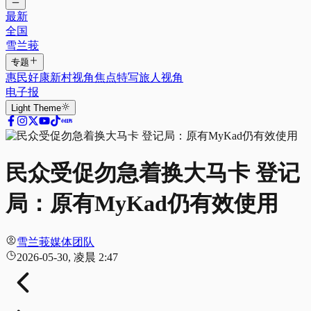
最新
全国
雪兰莪
专题
惠民好康
新村视角
焦点特写
旅人视角
电子报
Light
Theme
民众受促勿急着换大马卡 登记
局：原有MyKad仍有效使用
雪兰莪媒体团队
2026-05-30, 凌晨 2:47