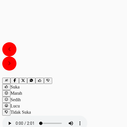
Suka
Marah
Sedih
Lucu
Tidak Suka