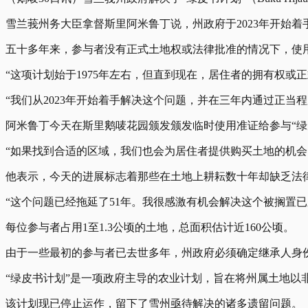
雪兰莪州务大臣拿督斯里阿米鲁丁说，州政府于2023年开始着
五十多年来，参与者没有正式土地权或法律批准的情况下，使
“这项计划始于1975年左右，但直到现在，居住者的拥有权或
“我们从2023年开始着手解决这个问题，并在三年内通过正当程
阿米鲁丁今天在斯里鹅唛花园颁发颁发临时使用准证给参与“绿
“如果找到合适的区域，我们也会为居住者提供购买土地的机会
他表示，今天的进展标志着那些在土地上耕耘数十年却缺乏法
“这个问题已经拖延了51年。我很感激有机会解决这个被搁置已
每位参与者占用1至1.3公顷的土地，总面积估计近160公顷。
由于一些最初的参与者已去世多年，州政府必须确定继承人身
“绿皮书计划”是一项政府主导的农业计划，旨在将州属土地
该计划现已停止运作，留下了雪州亟待解决的诸多遗留问题。