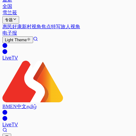
全国
雪兰莪
专题
惠民好康
新村视角
焦点特写
旅人视角
电子报
Light
Theme
Live
TV
BM
EN
中文
தமிழ்
Live
TV