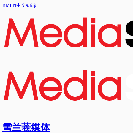
BM
EN
中文
தமிழ்
雪兰莪媒体