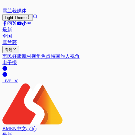
雪兰莪
媒体
Light
Theme
最新
全国
雪兰莪
专题
惠民好康
新村视角
焦点特写
旅人视角
电子报
Live
TV
BM
EN
中文
தமிழ்
最新