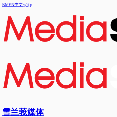
BM
EN
中文
தமிழ்
雪兰莪媒体