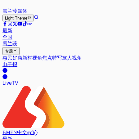
雪兰莪
媒体
Light
Theme
最新
全国
雪兰莪
专题
惠民好康
新村视角
焦点特写
旅人视角
电子报
Live
TV
BM
EN
中文
தமிழ்
最新