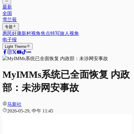
最新
全国
雪兰莪
专题
惠民好康
新村视角
焦点特写
旅人视角
电子报
Light
Theme
MyIMMs系统已全面恢复 内政
部：未涉网安事故
马新社
2026-05-29, 中午 11:45