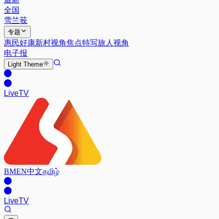
全国
雪兰莪
专题
惠民好康
新村视角
焦点特写
旅人视角
电子报
Light
Theme
Live
TV
BM
EN
中文
தமிழ்
Live
TV