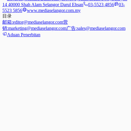
14 40000 Shah Alam Selangor Darul Ehsan
03-5523 4856
03-
5523 5856
www.mediaselangor.com.my
目录
邮箱:
editor@mediaselangor.com
营
销:
marketing@mediaselangor.com
广告:
sales@mediaselangor.com
Aduan Penerbitan