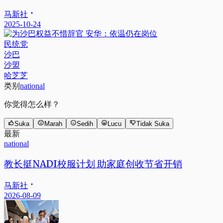
马新社
2025-10-24
民统党
沙巴
沙盟
哈芝芝
类别
national
你觉得怎么样？
Suka
Marah
Sedih
Lucu
Tidak Suka
最新
national
教长挺NADI校服计划 助家庭创收节省开销
马新社
2026-08-09