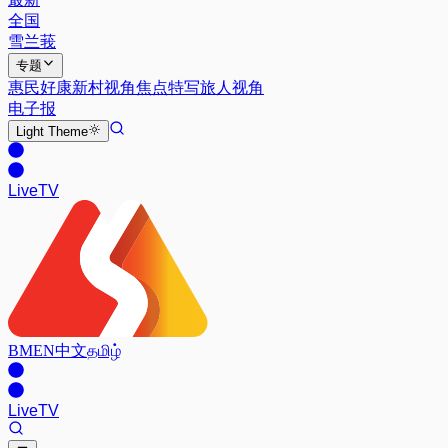
全国
雪兰莪
专题
惠民好康
新村视角
焦点特写
旅人视角
电子报
Light
Theme
Live
TV
BM
EN
中文
தமிழ்
Live
TV