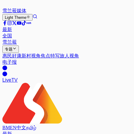
雪兰莪
媒体
Light
Theme
最新
全国
雪兰莪
专题
惠民好康
新村视角
焦点特写
旅人视角
电子报
Live
TV
BM
EN
中文
தமிழ்
最新