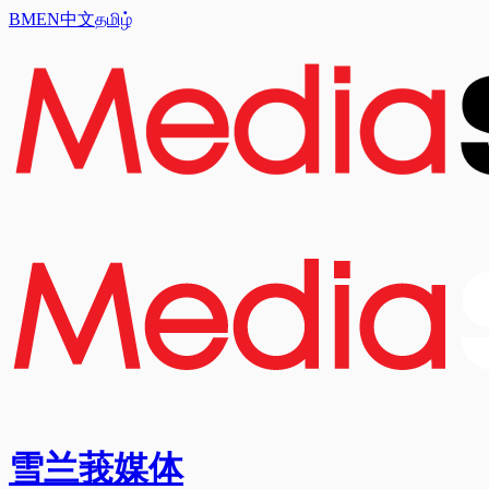
BM
EN
中文
தமிழ்
雪兰莪媒体