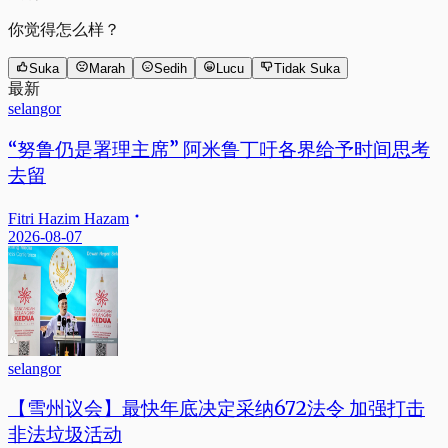
你觉得怎么样？
Suka
Marah
Sedih
Lucu
Tidak Suka
最新
selangor
“努鲁仍是署理主席” 阿米鲁丁吁各界给予时间思考
去留
Fitri Hazim Hazam
2026-08-07
selangor
【雪州议会】最快年底决定采纳672法令 加强打击
非法垃圾活动