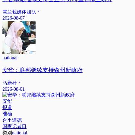
雪兰莪媒体团队
2026-08-07
national
安华：联邦继续支持森州新政府
马新社
2026-08-01
安华
报道
准确
合乎道德
国家记者日
类别
national