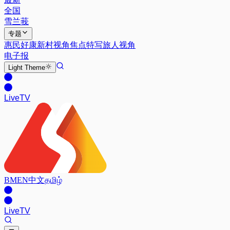
全国
雪兰莪
专题
惠民好康
新村视角
焦点特写
旅人视角
电子报
Light
Theme
Live
TV
BM
EN
中文
தமிழ்
Live
TV