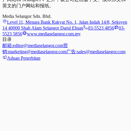
英文的门户网站和报纸。
Media Selangor Sdn. Bhd.
Level 11, Menara Bank Rakyat No. 1, Jalan Indah 14/8, Seksyen
14 40000 Shah Alam Selangor Darul Ehsan
03-5523 4856
03-
5523 5856
www.mediaselangor.com.my
目录
邮箱:
editor@mediaselangor.com
营
销:
marketing@mediaselangor.com
广告:
sales@mediaselangor.com
Aduan Penerbitan