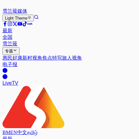
雪兰莪
媒体
Light
Theme
最新
全国
雪兰莪
专题
惠民好康
新村视角
焦点特写
旅人视角
电子报
Live
TV
BM
EN
中文
தமிழ்
最新