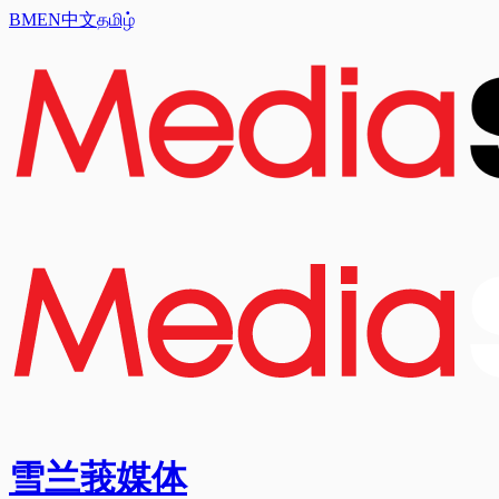
BM
EN
中文
தமிழ்
雪兰莪媒体