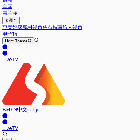
全国
雪兰莪
专题
惠民好康
新村视角
焦点特写
旅人视角
电子报
Light
Theme
Live
TV
BM
EN
中文
தமிழ்
Live
TV