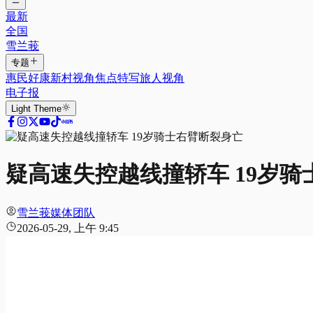
最新
全国
雪兰莪
专题
惠民好康
新村视角
焦点特写
旅人视角
电子报
Light
Theme
疑高速失控越线撞轿车 19岁
雪兰莪媒体团队
2026-05-29, 上午 9:45