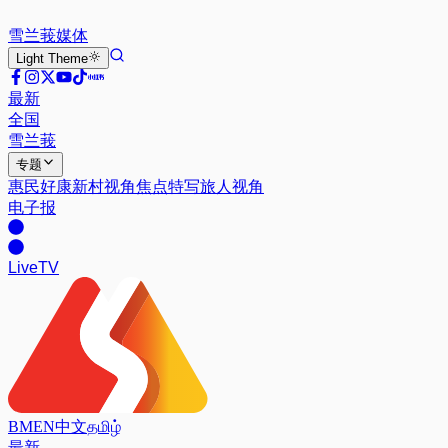
雪兰莪
媒体
Light
Theme
最新
全国
雪兰莪
专题
惠民好康
新村视角
焦点特写
旅人视角
电子报
Live
TV
BM
EN
中文
தமிழ்
最新