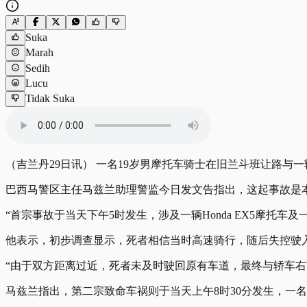
Suka
Marah
Sedih
Lucu
Tidak Suka
（吉兰丹29日讯） 一名19岁男摩托车骑士在旧兰斗班让路与
巴西马警区主任马兹兰助理警监今日发文告指出，这起事故是
“首宗事故于当天下午5时发生，涉及一辆Honda EX5摩托车及一辆
他表示，初步调查显示，死者相信当时高速骑行，随后失控驶
“由于双方距离过近，死者未及时驶回原有车道，最终与轿车右
马兹兰指出，第二宗致命车祸则于当天上午8时30分发生，一名47岁