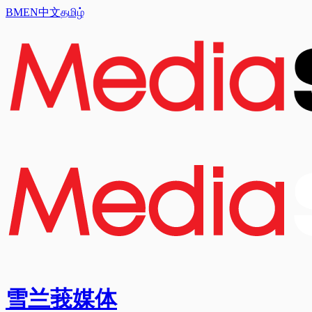
BM
EN
中文
தமிழ்
雪兰莪媒体