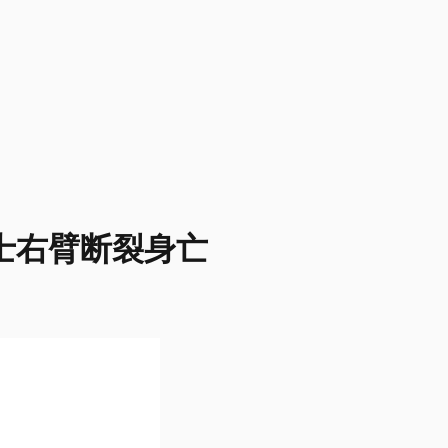
骑士右臂断裂身亡