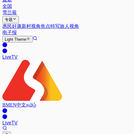
全国
雪兰莪
专题
惠民好康
新村视角
焦点特写
旅人视角
电子报
Light
Theme
Live
TV
BM
EN
中文
தமிழ்
Live
TV