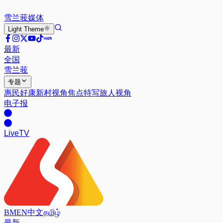
雪兰莪
媒体
Light
Theme
最新
全国
雪兰莪
专题
惠民好康
新村视角
焦点特写
旅人视角
电子报
Live
TV
BM
EN
中文
தமிழ்
最新