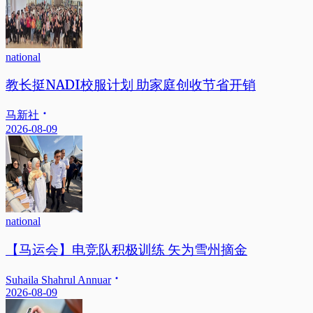
national
教长挺NADI校服计划 助家庭创收节省开销
马新社
2026-08-09
national
【马运会】电竞队积极训练 矢为雪州摘金
Suhaila Shahrul Annuar
2026-08-09