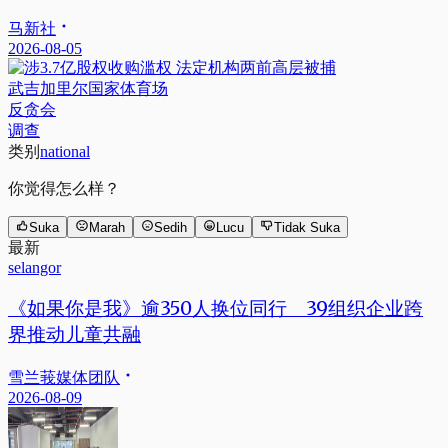
马新社
2026-08-05
武吉加里尔国家体育场
反贪会
调查
类别
national
你觉得怎么样？
Suka
Marah
Sedih
Lucu
Tidak Suka
最新
selangor
《如果你是我》逾350人换位同行 39组织企业跨
界推动儿童共融
雪兰莪媒体团队
2026-08-09