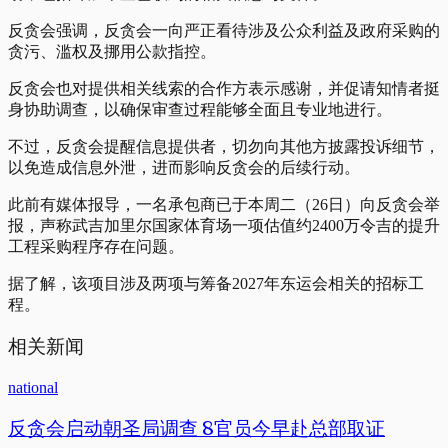
反贪会强调，反贪会一向严正看待涉及公众利益及政府采购的
贪污、滥权及挪用公款指控。
反贪会也对提供相关线索的合作方表示感谢，并促请知情者挺
身协助调查，以确保审查过程能够全面且专业地进行。
不过，反贪会提醒信息提供者，切勿向其他方披露投诉细节，
以免造成信息外泄，进而影响反贪会的后续行动。
此前有媒体报导，一名承包商已于本周二（26日）向反贪会举
报，声称武吉加里尔国家体育场一项估值约2400万令吉的提升
工程采购程序存在问题。
据了解，该项目涉及两项与筹备2027年东运会相关的招标工
程。
相关新闻
national
反贪会启动朝圣局调查 8官员今早赴总部取证