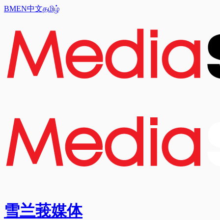
BM
EN
中文
தமிழ்
雪兰莪媒体