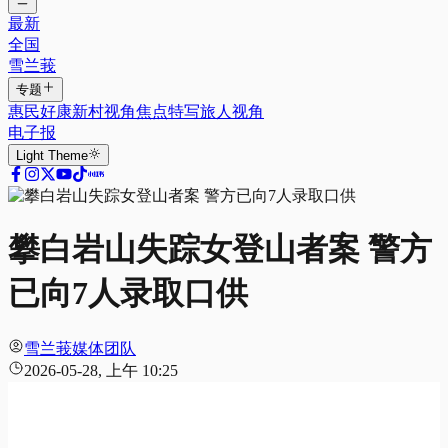
最新
全国
雪兰莪
专题
惠民好康
新村视角
焦点特写
旅人视角
电子报
Light
Theme
攀白岩山失踪女登山者案 警方
已向7人录取口供
雪兰莪媒体团队
2026-05-28, 上午 10:25