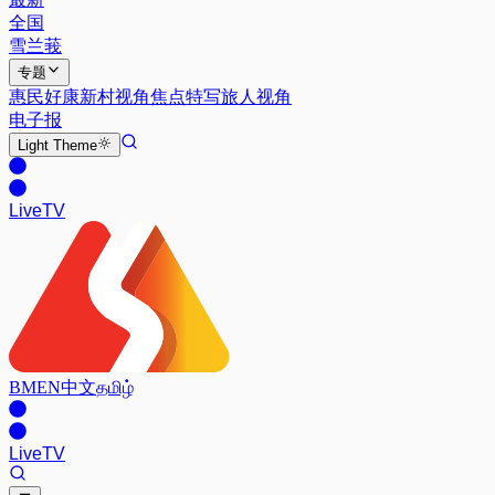
全国
雪兰莪
专题
惠民好康
新村视角
焦点特写
旅人视角
电子报
Light
Theme
Live
TV
BM
EN
中文
தமிழ்
Live
TV