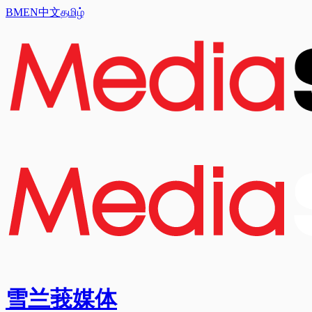
BM
EN
中文
தமிழ்
雪兰莪媒体