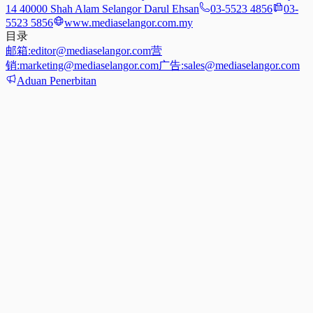
14 40000 Shah Alam Selangor Darul Ehsan
03-5523 4856
03-
5523 5856
www.mediaselangor.com.my
目录
邮箱:
editor@mediaselangor.com
营
销:
marketing@mediaselangor.com
广告:
sales@mediaselangor.com
Aduan Penerbitan