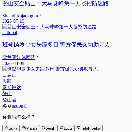
登山安全贴士：大马珠峰第一人授招防迷路
Shalini Rajamogun
2026-07-10
national
班登14岁少女失踪多日 警方促民众协助寻人
雪兰莪媒体团队
2026-08-08
白岩山
失踪
嘉斯琳达
登山
登山者
类别
national
你觉得怎么样？
Suka
Marah
Sedih
Lucu
Tidak Suka