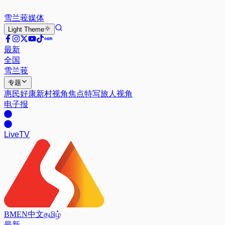
雪兰莪
媒体
Light
Theme
最新
全国
雪兰莪
专题
惠民好康
新村视角
焦点特写
旅人视角
电子报
Live
TV
BM
EN
中文
தமிழ்
最新