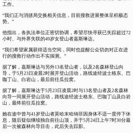
工作。
“我们正与消拯局交换相关信息，目前搜救进展整体呈积极态
势。”
他指出，各执法单位正密切协调，希望尽快寻获已失踪超过72
小时、与外界失联的49岁女登山者嘉斯琳达。
“我们希望家属获得适当空间，同时也提醒公众切勿对正在进
行的搜救行动作出不实揣测。”
据了解，嘉斯琳达与另外13名登山者，以及2名森林登山向
导，于5月23日凌晨2时展开登山活动，路线途经波士格东、巴
咖丁山、白岩山，最后前往瓜拉窝。
据了解，嘉斯琳达于5月23日凌晨2时与13名登山者及2名森林
向导一同展开登山活动，路线途经波士格东、巴咖丁山及白岩
山，最终前往瓜拉窝。
她在途中曾与41岁登山者莫哈末哈纳菲因身体不适一度停下休
息，随后疑似继续独自前往山顶，并于5月24日上午7时30分最
后一次被森林向导目击，此后失去踪影。