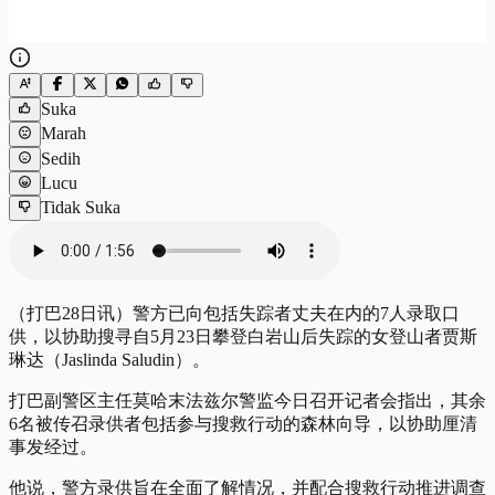
Suka
Marah
Sedih
Lucu
Tidak Suka
（打巴28日讯）警方已向包括失踪者丈夫在内的7人录取口
供，以协助搜寻自5月23日攀登白岩山后失踪的女登山者贾斯
琳达（Jaslinda Saludin）。
打巴副警区主任莫哈末法兹尔警监今日召开记者会指出，其余
6名被传召录供者包括参与搜救行动的森林向导，以协助厘清
事发经过。
他说，警方录供旨在全面了解情况，并配合搜救行动推进调查