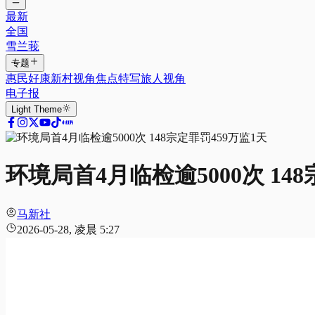
最新
全国
雪兰莪
专题
惠民好康
新村视角
焦点特写
旅人视角
电子报
Light
Theme
环境局首4月临检逾5000次 14
马新社
2026-05-28, 凌晨 5:27