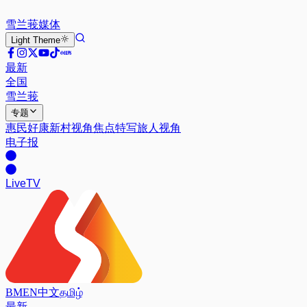
雪兰莪
媒体
Light
Theme
最新
全国
雪兰莪
专题
惠民好康
新村视角
焦点特写
旅人视角
电子报
Live
TV
BM
EN
中文
தமிழ்
最新