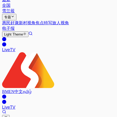
全国
雪兰莪
专题
惠民好康
新村视角
焦点特写
旅人视角
电子报
Light
Theme
Live
TV
BM
EN
中文
தமிழ்
Live
TV