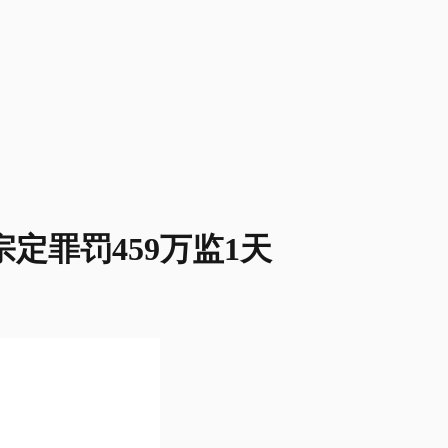
8宗定罪罚459万监1天