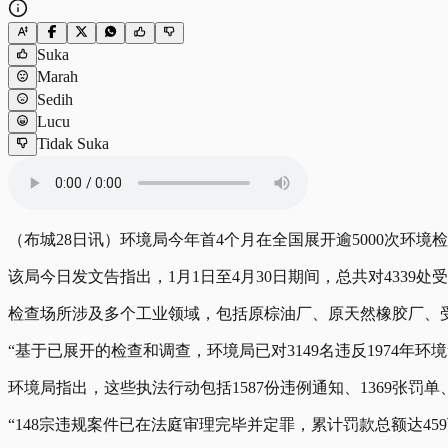
Suka
Marah
Sedih
Lucu
Tidak Suka
（布城28日讯）环境局今年首4个月在全国展开逾5000次环境
该局今日发文告指出，1月1日至4月30日期间，总共对4339处受
检查场所涉及多个工业领域，包括原棕油厂、原天然橡胶厂、
“基于已展开的检查和调查，环境局已对3149名违反1974年
环境局指出，这些执法行动包括1587份违例通知、1369张罚
“148宗违规案件已在法庭审理完毕并定罪，累计罚款总额达459