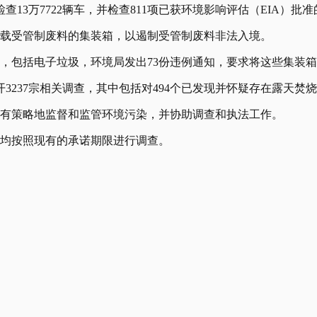
13万7722辆车，并检查811项已获环境影响评估（EIA）批
似装载受管制废料的集装箱，以遏制受管制废料非法入境。
料，包括电子垃圾，环境局发出73份违例通知，要求将这些集装
3237宗相关调查，其中包括对494个已发现并怀疑存在露天焚
更有策略地监督和监管环境污染，并协助调查和执法工作。
投诉均按照现有的承诺期限进行调查。