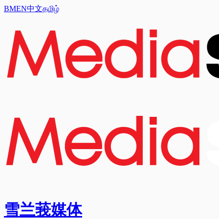
BM
EN
中文
தமிழ்
雪兰莪媒体