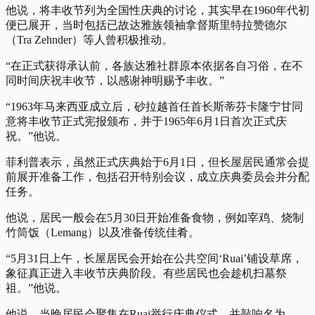
他说，将丰收节列为全国性庆典的讨论，其实早在1960年代初
便已展开，当时包括已故达雅族领袖拿督斯里特拉赞德尔
（Tra Zehnder）等人曾积极推动。
“在正式获得承认前，各族达雅社群原本依据各自习俗，在不
同时间庆祝丰收节，以感谢神明赐予丰收。”
“1963年马来西亚成立后，砂拉越首任首长斯蒂芬卡隆宁甘同
意将丰收节正式宪报颁布，并于1965年6月1日首次正式庆
祝。”他说。
菲利普表示，虽然正式庆典始于6月1日，但长屋居民通常会提
前展开准备工作，包括召开特别会议，成立庆典委员会并分配
任务。
他说，居民一般会在5月30日开始准备食物，例如宰鸡、烧制
竹筒饭（Lemang）以及准备传统佳肴。
“5月31日上午，长屋居民会开始在公共空间‘Ruai’铺设草席，
象征真正进入丰收节庆典阶段。有些居民也会趁机扫墓祭
祖。”他说。
他说，当晚居民会聚集在Ruai举行庆典仪式，并敲响名为