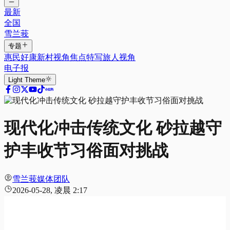
最新
全国
雪兰莪
专题
惠民好康
新村视角
焦点特写
旅人视角
电子报
Light
Theme
现代化冲击传统文化 砂拉越守
护丰收节习俗面对挑战
雪兰莪媒体团队
2026-05-28, 凌晨 2:17