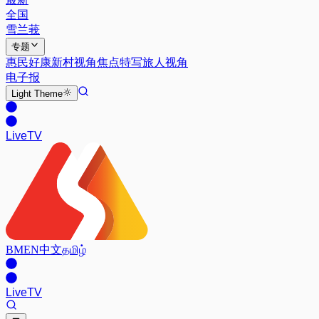
全国
雪兰莪
专题
惠民好康
新村视角
焦点特写
旅人视角
电子报
Light
Theme
Live
TV
BM
EN
中文
தமிழ்
Live
TV