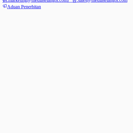
销:
marketing@mediaselangor.com
广告:
sales@mediaselangor.com
Aduan Penerbitan