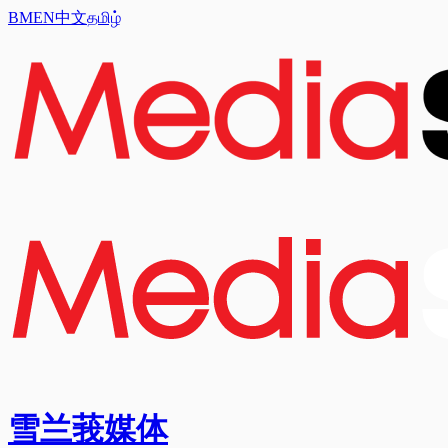
BM
EN
中文
தமிழ்
雪兰莪媒体