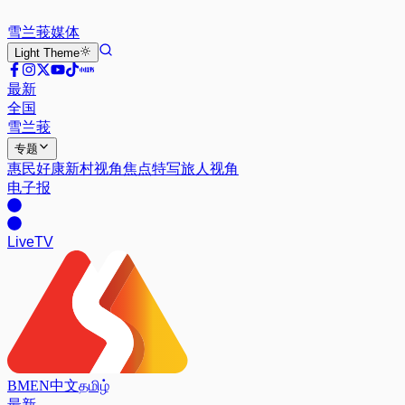
雪兰莪
媒体
Light
Theme
最新
全国
雪兰莪
专题
惠民好康
新村视角
焦点特写
旅人视角
电子报
Live
TV
BM
EN
中文
தமிழ்
最新