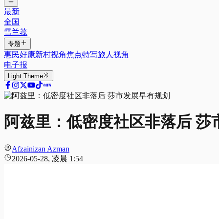
最新
全国
雪兰莪
专题
惠民好康
新村视角
焦点特写
旅人视角
电子报
Light
Theme
阿兹里：低密度社区非落后 莎
Afzainizan Azman
2026-05-28, 凌晨 1:54