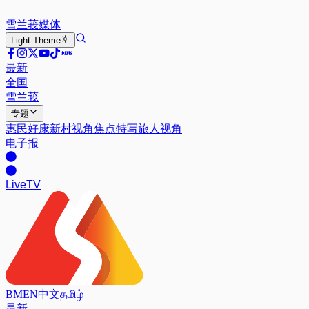
雪兰莪
媒体
Light
Theme
最新
全国
雪兰莪
专题
惠民好康
新村视角
焦点特写
旅人视角
电子报
Live
TV
BM
EN
中文
தமிழ்
最新