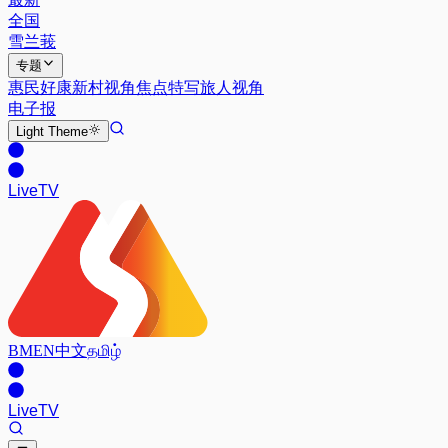
全国
雪兰莪
专题
惠民好康
新村视角
焦点特写
旅人视角
电子报
Light
Theme
Live
TV
BM
EN
中文
தமிழ்
Live
TV