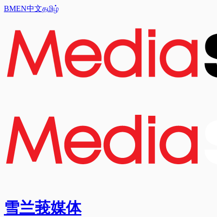
BM
EN
中文
தமிழ்
雪兰莪媒体