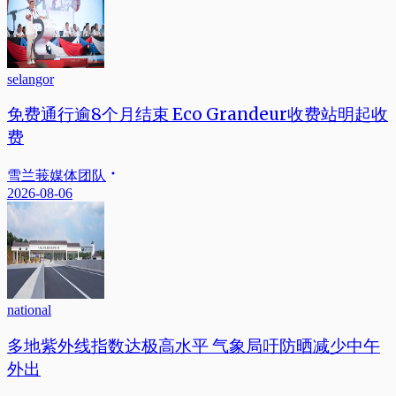
selangor
免费通行逾8个月结束 Eco Grandeur收费站明起收
费
雪兰莪媒体团队
2026-08-06
national
多地紫外线指数达极高水平 气象局吁防晒减少中午
外出