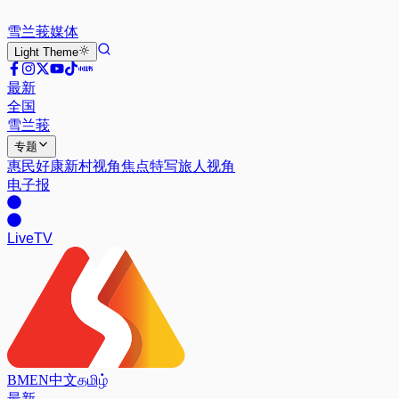
雪兰莪
媒体
Light
Theme
最新
全国
雪兰莪
专题
惠民好康
新村视角
焦点特写
旅人视角
电子报
Live
TV
BM
EN
中文
தமிழ்
最新