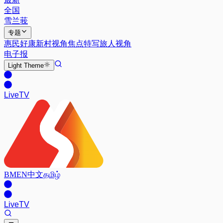
全国
雪兰莪
专题
惠民好康
新村视角
焦点特写
旅人视角
电子报
Light
Theme
Live
TV
BM
EN
中文
தமிழ்
Live
TV