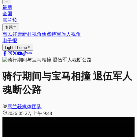
最新
全国
雪兰莪
专题
惠民好康
新村视角
焦点特写
旅人视角
电子报
Light
Theme
骑行期间与宝马相撞 退伍军人
魂断公路
雪兰莪媒体团队
2026-05-27, 上午 9:48