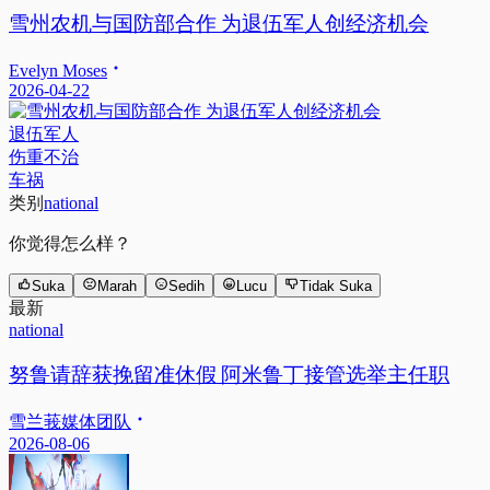
雪州农机与国防部合作 为退伍军人创经济机会
Evelyn Moses
2026-04-22
退伍军人
伤重不治
车祸
类别
national
你觉得怎么样？
Suka
Marah
Sedih
Lucu
Tidak Suka
最新
national
努鲁请辞获挽留准休假 阿米鲁丁接管选举主任职
雪兰莪媒体团队
2026-08-06