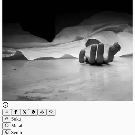
Suka
Marah
Sedih