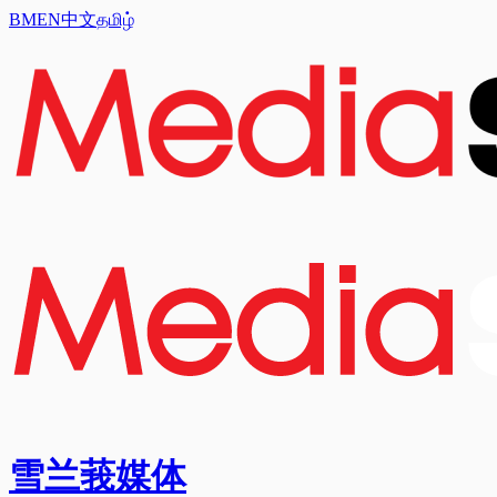
BM
EN
中文
தமிழ்
雪兰莪媒体