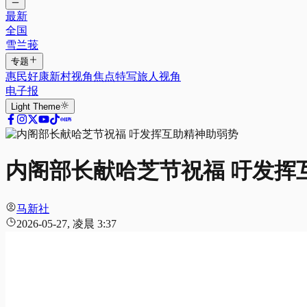
最新
全国
雪兰莪
专题
惠民好康
新村视角
焦点特写
旅人视角
电子报
Light
Theme
内阁部长献哈芝节祝福 吁发挥
马新社
2026-05-27, 凌晨 3:37