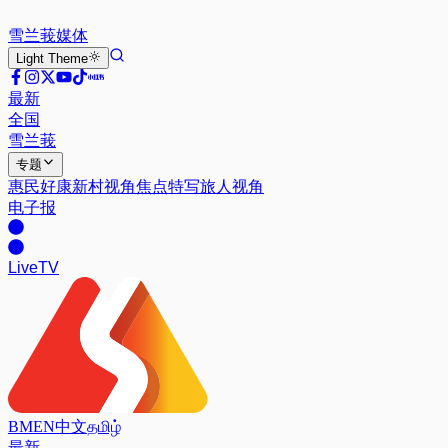
雪兰莪
媒体
Light
Theme
最新
全国
雪兰莪
专题
惠民好康
新村视角
焦点特写
旅人视角
电子报
Live
TV
BM
EN
中文
தமிழ்
最新