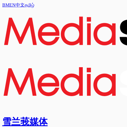
BM
EN
中文
தமிழ்
雪兰莪媒体