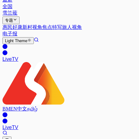
全国
雪兰莪
专题
惠民好康
新村视角
焦点特写
旅人视角
电子报
Light
Theme
Live
TV
BM
EN
中文
தமிழ்
Live
TV