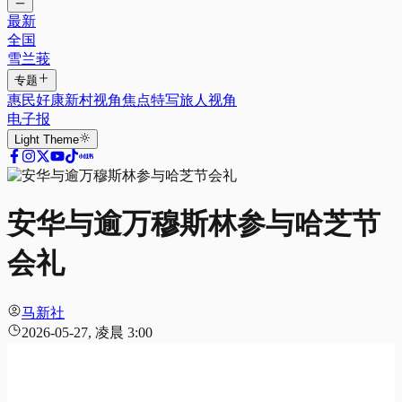
最新
全国
雪兰莪
专题
惠民好康
新村视角
焦点特写
旅人视角
电子报
Light
Theme
安华与逾万穆斯林参与哈芝节
会礼
马新社
2026-05-27, 凌晨 3:00