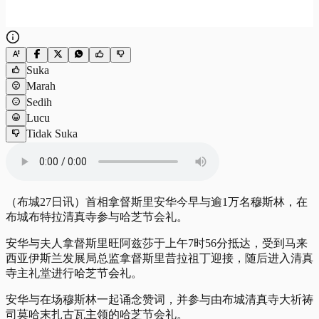
Suka
Marah
Sedih
Lucu
Tidak Suka
（布城27日讯）首相拿督斯里安华今早与逾1万名穆斯林，在
布城布特拉清真寺参与哈芝节会礼。
安华与夫人拿督斯里旺阿兹莎于上午7时56分抵达，受到马来
西亚伊斯兰发展局总监拿督斯里昔拉祖丁迎接，随后进入清真
寺主礼堂进行哈芝节会礼。
安华与在场穆斯林一起诵念赞词，并参与由布城清真寺大祈祷
司莫哈末扎古瓦主领的哈芝节会礼。