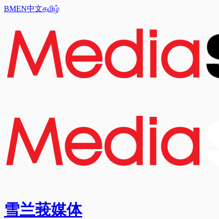
BM
EN
中文
தமிழ்
雪兰莪媒体