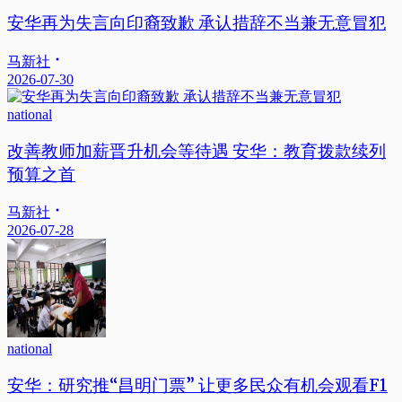
安华再为失言向印裔致歉 承认措辞不当兼无意冒犯
马新社
2026-07-30
national
改善教师加薪晋升机会等待遇 安华：教育拨款续列
预算之首
马新社
2026-07-28
national
安华：研究推“昌明门票” 让更多民众有机会观看F1