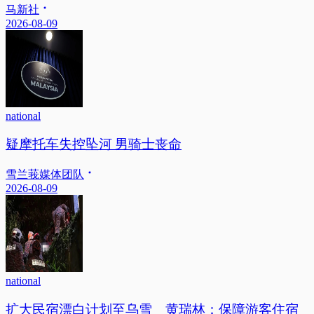
马新社
2026-08-09
national
疑摩托车失控坠河 男骑士丧命
雪兰莪媒体团队
2026-08-09
national
扩大民宿漂白计划至乌雪 黄瑞林：保障游客住宿