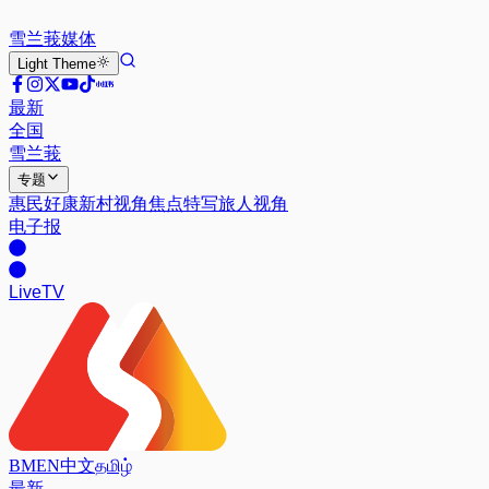
雪兰莪
媒体
Light
Theme
最新
全国
雪兰莪
专题
惠民好康
新村视角
焦点特写
旅人视角
电子报
Live
TV
BM
EN
中文
தமிழ்
最新