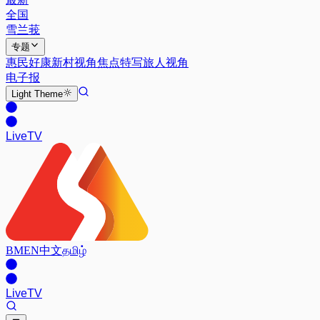
全国
雪兰莪
专题
惠民好康
新村视角
焦点特写
旅人视角
电子报
Light
Theme
Live
TV
BM
EN
中文
தமிழ்
Live
TV