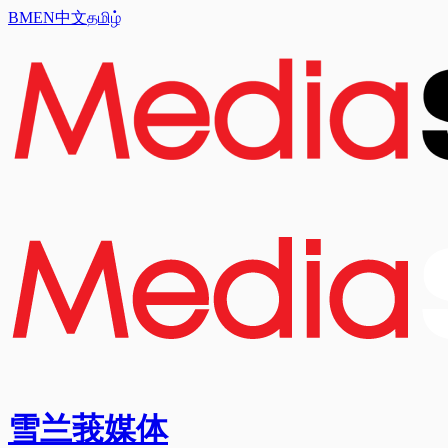
BM
EN
中文
தமிழ்
雪兰莪媒体