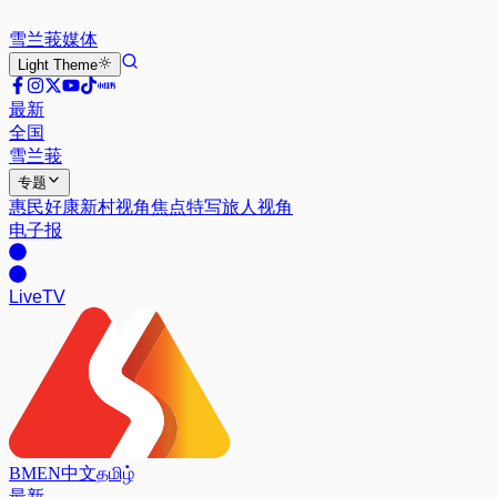
雪兰莪
媒体
Light
Theme
最新
全国
雪兰莪
专题
惠民好康
新村视角
焦点特写
旅人视角
电子报
Live
TV
BM
EN
中文
தமிழ்
最新