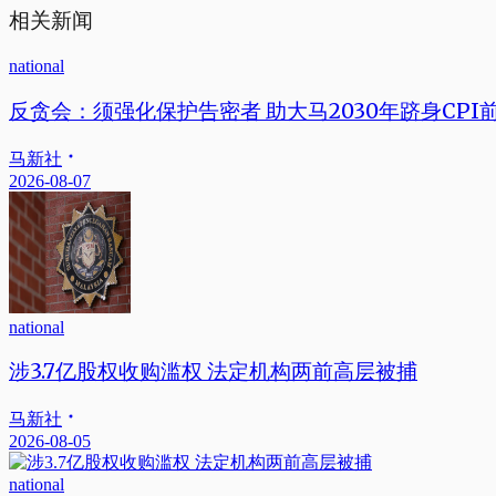
相关新闻
national
反贪会：须强化保护告密者 助大马2030年跻身CPI前
马新社
2026-08-07
national
涉3.7亿股权收购滥权 法定机构两前高层被捕
马新社
2026-08-05
national