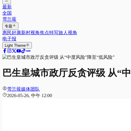
最新
全国
雪兰莪
专题
惠民好康
新村视角
焦点特写
旅人视角
电子报
Light
Theme
巴生皇城市政厅反贪评级 从“中
雪兰莪媒体团队
2026-05-26, 中午 12:00