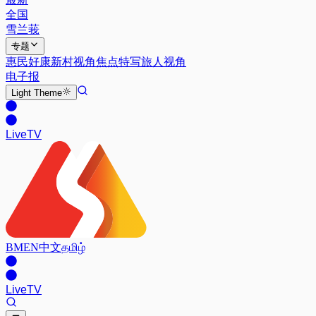
全国
雪兰莪
专题
惠民好康
新村视角
焦点特写
旅人视角
电子报
Light
Theme
Live
TV
BM
EN
中文
தமிழ்
Live
TV