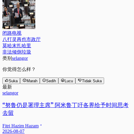
闭路电视
八打灵再也市政厅
莫哈末扎哈里
非法倾倒垃圾
类别
selangor
你觉得怎么样？
Suka
Marah
Sedih
Lucu
Tidak Suka
最新
selangor
“努鲁仍是署理主席” 阿米鲁丁吁各界给予时间思考
去留
Fitri Hazim Hazam
2026-08-07