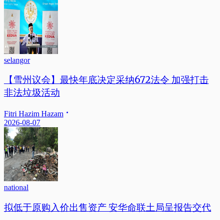
selangor
【雪州议会】最快年底决定采纳672法令 加强打击
非法垃圾活动
Fitri Hazim Hazam
2026-08-07
national
拟低于原购入价出售资产 安华命联土局呈报告交代