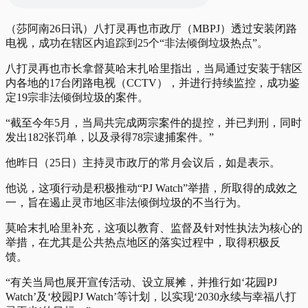
（莎阿南26日讯）八打灵再也市政厅（MBPJ）透过安装闭路
电视，成功在辖区内追踪到25个“非法倾倒垃圾热点”。
八打灵再也市长拿督莫哈末扎哈里指出，当局通过安装于辖区
内各地的17台闭路电视（CCTV），并进行持续监控，成功鉴
定19宗非法倾倒垃圾的案件。
“截至今年5月，当局共完成两宗案件的提控，并已判刑，同时
发出182张罚单，以及录得78宗逮捕案件。”
他昨日（25日）主持灵市政厅的常月会议后，如是表示。
他说，这项行动是积极推动“PJ Watch”举措，所取得的成效之
一，旨在遏止灵市地区非法倾倒垃圾的不当行为。
莫哈末扎哈里补充，这项以教育、监督及针对性执法为核心的
举措，在尤其是公共热点地区的落实过程中，取得积极反
馈。
“有关当局也展开宣传活动、设立展摊，并推行如‘花园PJ
Watch’及‘校园PJ Watch’等计划，以实现‘2030永续与幸福八打