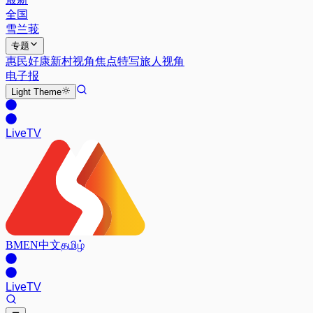
全国
雪兰莪
专题
惠民好康
新村视角
焦点特写
旅人视角
电子报
Light
Theme
Live
TV
BM
EN
中文
தமிழ்
Live
TV