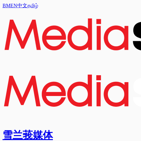
BM
EN
中文
தமிழ்
雪兰莪媒体