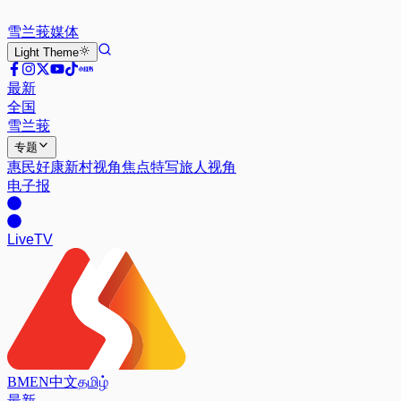
雪兰莪
媒体
Light
Theme
最新
全国
雪兰莪
专题
惠民好康
新村视角
焦点特写
旅人视角
电子报
Live
TV
BM
EN
中文
தமிழ்
最新