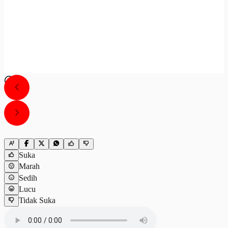
Suka
Marah
Sedih
Lucu
Tidak Suka