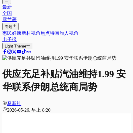
最新
全国
雪兰莪
专题
惠民好康
新村视角
焦点特写
旅人视角
电子报
Light
Theme
供应充足补贴汽油维持1.99 安
华联系伊朗总统商局势
马新社
2026-05-26, 早上 8:20