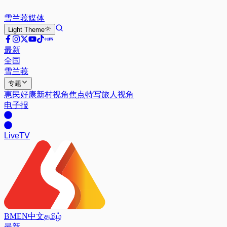
雪兰莪
媒体
Light
Theme
最新
全国
雪兰莪
专题
惠民好康
新村视角
焦点特写
旅人视角
电子报
Live
TV
BM
EN
中文
தமிழ்
最新