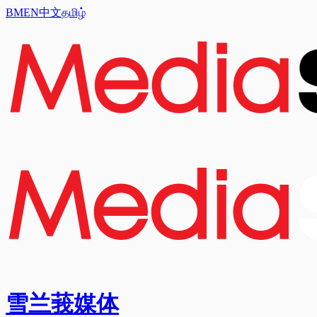
BM
EN
中文
தமிழ்
雪兰莪媒体