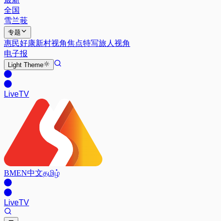
全国
雪兰莪
专题
惠民好康
新村视角
焦点特写
旅人视角
电子报
Light
Theme
Live
TV
BM
EN
中文
தமிழ்
Live
TV