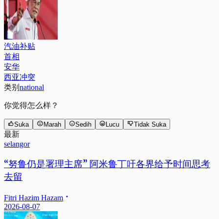
汽油补贴
首相
安华
西亚冲突
类别
national
你觉得怎么样？
Suka
Marah
Sedih
Lucu
Tidak Suka
最新
selangor
“努鲁仍是署理主席” 阿米鲁丁吁各界给予时间思考
去留
Fitri Hazim Hazam
2026-08-07