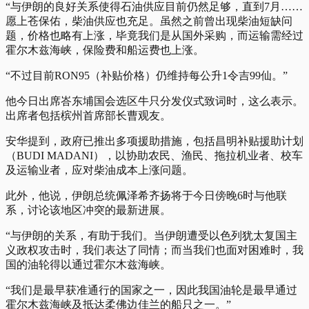
“与伊朗的良好关系使得石油供应目前仍然足够，直到7月……
愿上苍保佑，柴油供应也充足。虽然之前曾出现柴油短缺问
题，价格也略有上涨，毕竟我们是从国外采购，而运输需经过
霍尔木兹海峡，保险费和船运费也上涨。
“不过目前RON95（补贴价格）仍维持每公升1令吉99仙。”
他今日出席峇东埔国会选区牛只分发仪式致词时，这么表示。
出席者包括槟州首席部长曹观友。
安华提到，政府已推出多项援助措施，包括昌明补贴援助计划
（BUDI MADANI），以协助农民、渔民、拖拉机业者、校车
及运输业者，应对柴油成本上涨问题。
此外，他说，伊朗总统佩泽希齐扬将于今日傍晚6时与他联
系，讨论该地区冲突的最新进展。
“与伊朗的关系，有助于我们。当伊朗遭受以色列犹太复国主
义政权攻击时，我们表达了同情；而当我们也面对困难时，我
国的油轮得以通过霍尔木兹海峡。
“我们是最早获准通行的国家之一，因此我国油轮是最早通过
霍尔木兹海峡及抵达柔佛边佳兰的船只之一。”