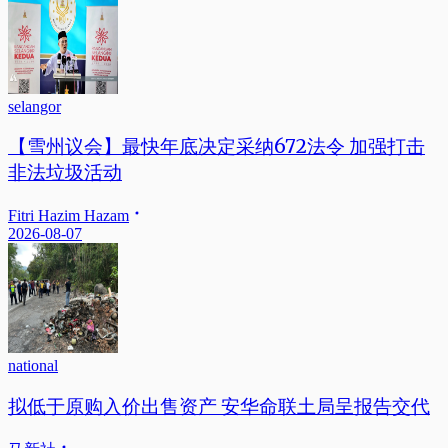
selangor
【雪州议会】最快年底决定采纳672法令 加强打击
非法垃圾活动
Fitri Hazim Hazam
2026-08-07
national
拟低于原购入价出售资产 安华命联土局呈报告交代