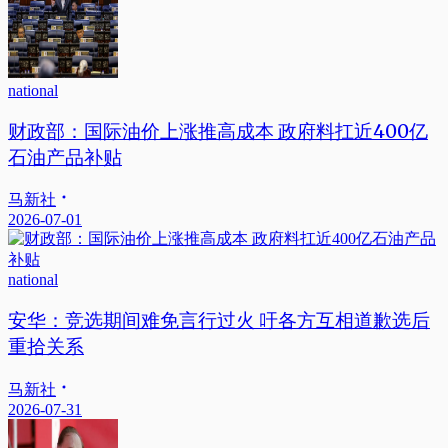
national
财政部：国际油价上涨推高成本 政府料扛近400亿
石油产品补贴
马新社
2026-07-01
national
安华：竞选期间难免言行过火 吁各方互相道歉选后
重拾关系
马新社
2026-07-31