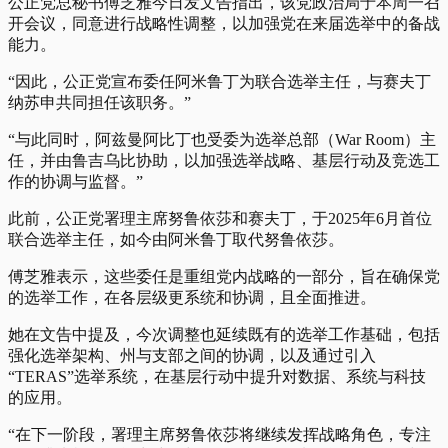
公正党总秘书傅芝雅今日发文告指出，该党政治局于本周一召
开会议，同意进行战略性调整，以加强党在来届选举中的备战
能力。
“因此，公正党宣布委任阿米鲁丁为联合选举主任，与赛夫丁
纳苏申共同担任该职务。”
“与此同时，阿兹曼阿比丁也受委为选举总部（War Room）主
任，并由鲁吉乌比协助，以加强选举战略、基层行动及竞选工
作的协调与监督。”
此前，公正党署理主席努鲁依莎和赛夫丁，于2025年6月首位
联合选举主任，如今由阿米鲁丁取代努鲁依莎。
傅芝雅表示，这些委任是重组党内战略的一部分，旨在确保党
的选举工作，在各层级更系统和协调，且全面推进。
她在文告中提及，今次调整也延续既有的选举工作基础，包括
强化选举架构、州与支部之间的协调，以及通过引入
“TERAS”选举系统，在基层行动中提升对数据、系统与科技
的应用。
“在下一阶段，署理主席努鲁依莎将继续发挥战略角色，专注