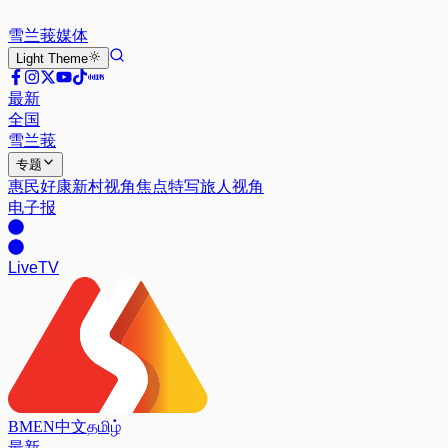
雪兰莪
媒体
Light
Theme
最新
全国
雪兰莪
专题
惠民好康
新村视角
焦点特写
旅人视角
电子报
Live
TV
BM
EN
中文
தமிழ்
最新