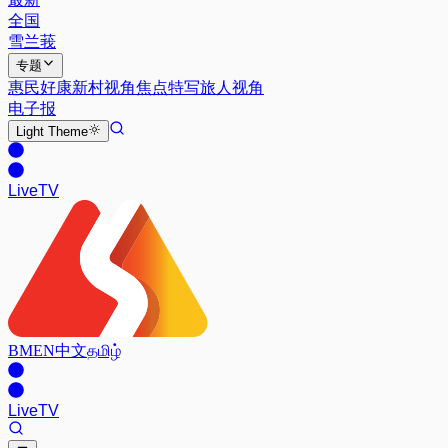
全国
雪兰莪
专题
惠民好康
新村视角
焦点特写
旅人视角
电子报
Light
Theme
Live
TV
BM
EN
中文
தமிழ்
Live
TV