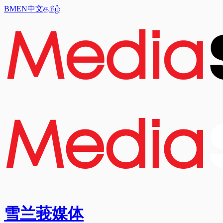
BM
EN
中文
தமிழ்
雪兰莪媒体