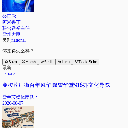
公正党
阿米鲁丁
联合选举主任
雪州大臣
类别
national
你觉得怎么样？
Suka
Marah
Sedih
Lucu
Tidak Suka
最新
national
穿梭茨厂街百年风华 隆雪华堂916办文化导览
雪兰莪媒体团队
2026-08-07