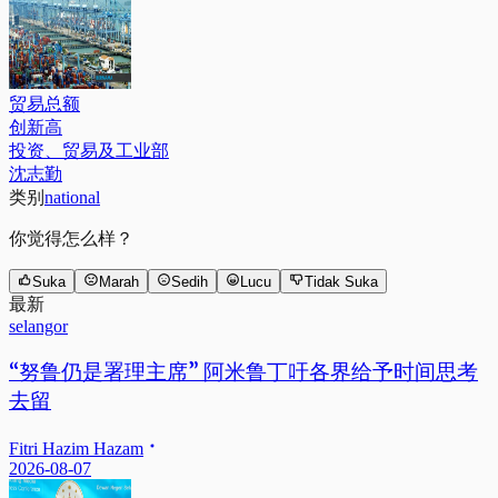
贸易总额
创新高
投资、贸易及工业部
沈志勤
类别
national
你觉得怎么样？
Suka
Marah
Sedih
Lucu
Tidak Suka
最新
selangor
“努鲁仍是署理主席” 阿米鲁丁吁各界给予时间思考
去留
Fitri Hazim Hazam
2026-08-07