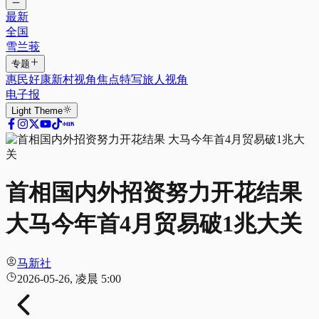
最新
全国
雪兰莪
专题
惠民好康
新村视角
焦点特写
旅人视角
电子报
Light
Theme
首相国内外招资努力开花结果
大马今年首4月贸易破1兆大关
马新社
2026-05-26, 凌晨 5:00