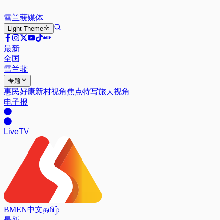
雪兰莪
媒体
Light
Theme
最新
全国
雪兰莪
专题
惠民好康
新村视角
焦点特写
旅人视角
电子报
Live
TV
BM
EN
中文
தமிழ்
最新