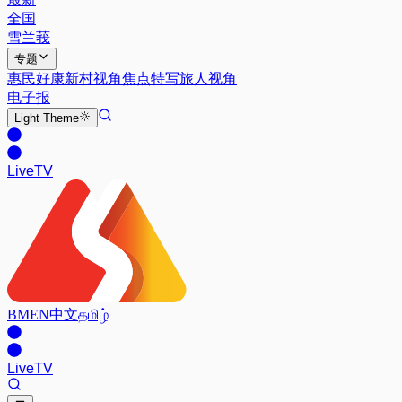
全国
雪兰莪
专题
惠民好康
新村视角
焦点特写
旅人视角
电子报
Light
Theme
Live
TV
BM
EN
中文
தமிழ்
Live
TV