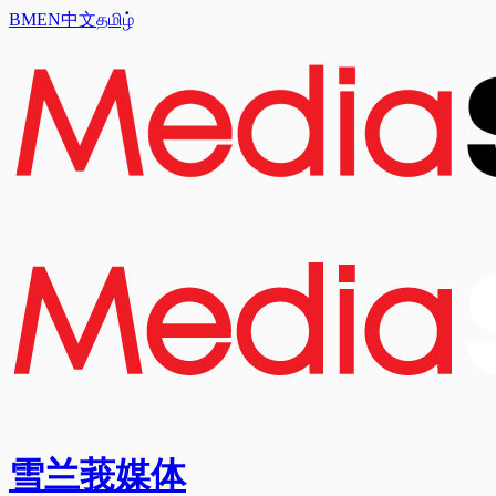
BM
EN
中文
தமிழ்
雪兰莪媒体