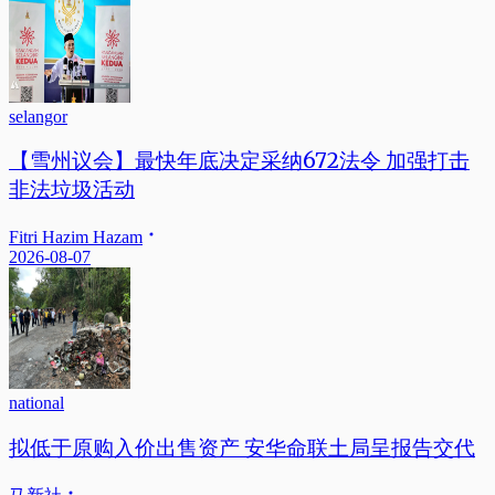
selangor
【雪州议会】最快年底决定采纳672法令 加强打击
非法垃圾活动
Fitri Hazim Hazam
2026-08-07
national
拟低于原购入价出售资产 安华命联土局呈报告交代