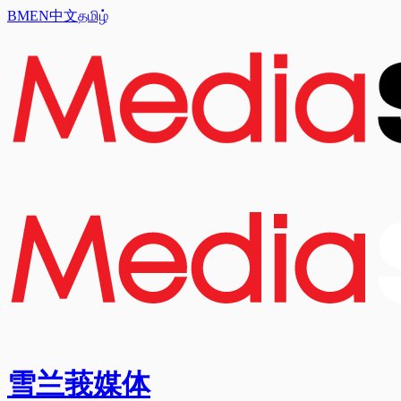
BM
EN
中文
தமிழ்
雪兰莪媒体