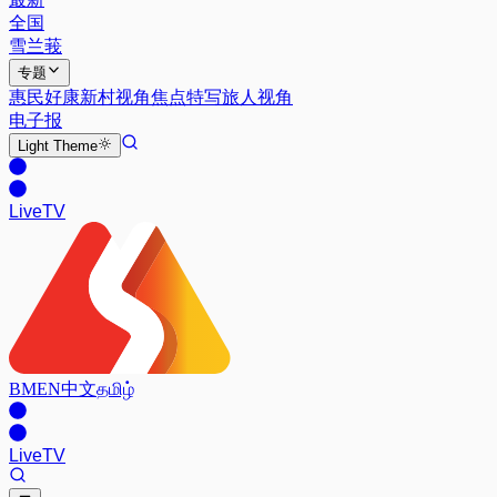
全国
雪兰莪
专题
惠民好康
新村视角
焦点特写
旅人视角
电子报
Light
Theme
Live
TV
BM
EN
中文
தமிழ்
Live
TV