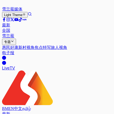
雪兰莪
媒体
Light
Theme
最新
全国
雪兰莪
专题
惠民好康
新村视角
焦点特写
旅人视角
电子报
Live
TV
BM
EN
中文
தமிழ்
最新