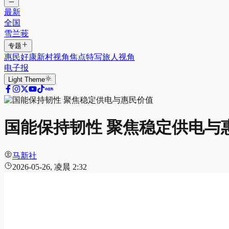
最新
全国
雪兰莪
专题
惠民好康
新村视角
焦点特写
旅人视角
电子报
Light
Theme
国能保持韧性 聚焦稳定供电与
马新社
2026-05-26, 凌晨 2:32