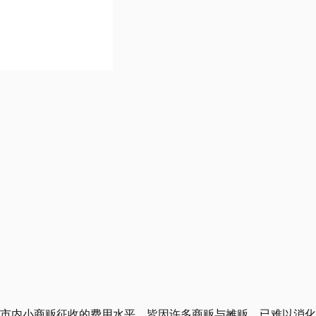
视向市内小商贩征收的费用水平，皆因许多商贩与摊贩，已难以消