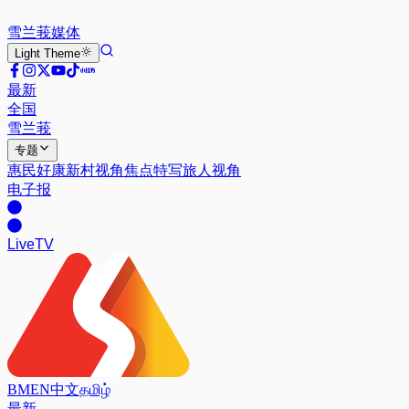
雪兰莪
媒体
Light
Theme
最新
全国
雪兰莪
专题
惠民好康
新村视角
焦点特写
旅人视角
电子报
Live
TV
BM
EN
中文
தமிழ்
最新