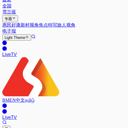
全国
雪兰莪
专题
惠民好康
新村视角
焦点特写
旅人视角
电子报
Light
Theme
Live
TV
BM
EN
中文
தமிழ்
Live
TV