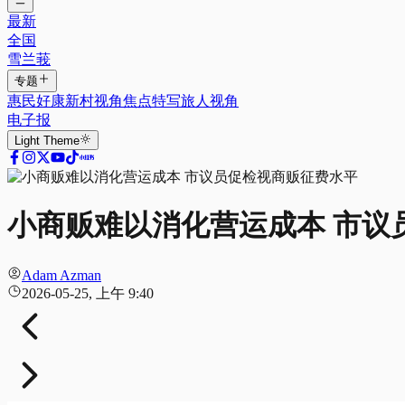
最新
全国
雪兰莪
专题
惠民好康
新村视角
焦点特写
旅人视角
电子报
Light
Theme
小商贩难以消化营运成本 市议
Adam Azman
2026-05-25, 上午 9:40