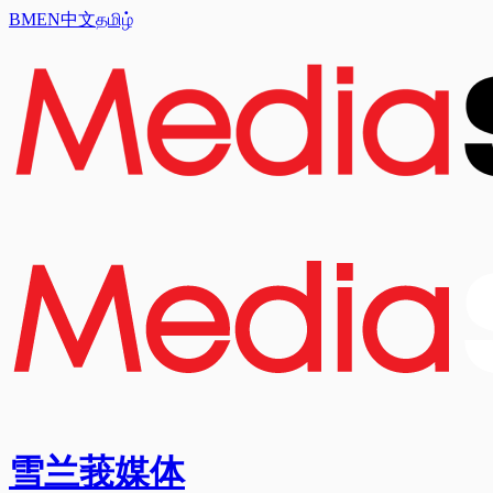
BM
EN
中文
தமிழ்
雪兰莪媒体