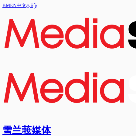
BM
EN
中文
தமிழ்
雪兰莪媒体