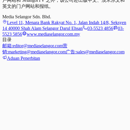
户网站和 SelangorTV 之外，该公司还出版中文、淡米尔文和
英文的门户网站和报纸。
Media Selangor Sdn. Bhd.
Level 11, Menara Bank Rakyat No. 1, Jalan Indah 14/8, Seksyen
14 40000 Shah Alam Selangor Darul Ehsan
03-5523 4856
03-
5523 5856
www.mediaselangor.com.my
目录
邮箱:
editor@mediaselangor.com
营
销:
marketing@mediaselangor.com
广告:
sales@mediaselangor.com
Aduan Penerbitan