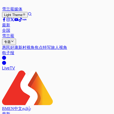
雪兰莪
媒体
Light
Theme
最新
全国
雪兰莪
专题
惠民好康
新村视角
焦点特写
旅人视角
电子报
Live
TV
BM
EN
中文
தமிழ்
最新