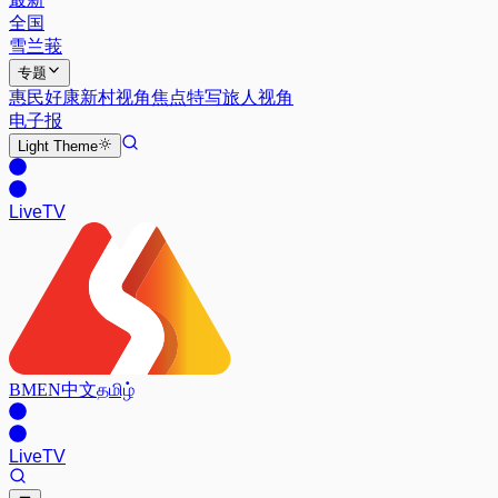
全国
雪兰莪
专题
惠民好康
新村视角
焦点特写
旅人视角
电子报
Light
Theme
Live
TV
BM
EN
中文
தமிழ்
Live
TV