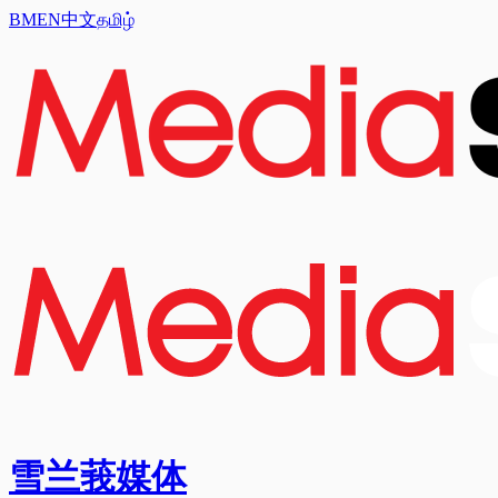
BM
EN
中文
தமிழ்
雪兰莪媒体