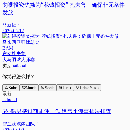
勿视投资奖掖为“花钱招资” 扎夫鲁：确保非无条件
发放
马新社
2026-05-12
马来西亚羽球总会
BAM
东姑扎夫鲁
大马羽球大师赛
类别
national
你觉得怎么样？
Suka
Marah
Sedih
Lucu
Tidak Suka
最新
national
5外籍男持过期证件工作 遭雪州海事执法扣查
雪兰莪媒体团队
2026-08-06