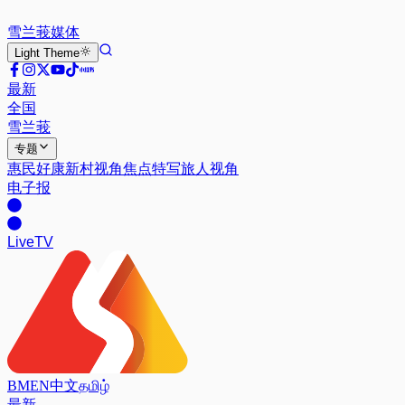
雪兰莪
媒体
Light
Theme
最新
全国
雪兰莪
专题
惠民好康
新村视角
焦点特写
旅人视角
电子报
Live
TV
BM
EN
中文
தமிழ்
最新