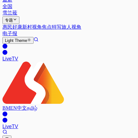
全国
雪兰莪
专题
惠民好康
新村视角
焦点特写
旅人视角
电子报
Light
Theme
Live
TV
BM
EN
中文
தமிழ்
Live
TV