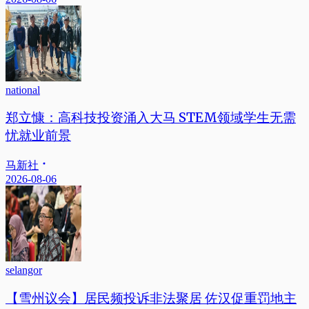
national
郑立慷：高科技投资涌入大马 STEM领域学生无需
忧就业前景
马新社
2026-08-06
selangor
【雪州议会】居民频投诉非法聚居 佐汉促重罚地主