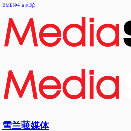
BM
EN
中文
தமிழ்
雪兰莪媒体