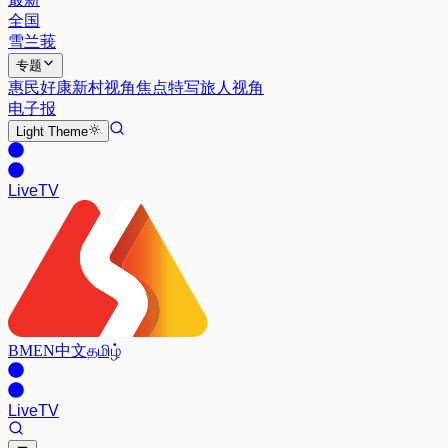
全国
雪兰莪
专题
惠民好康
新村视角
焦点特写
旅人视角
电子报
Light
Theme
Live
TV
BM
EN
中文
தமிழ்
Live
TV