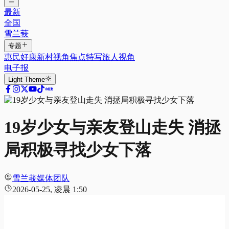
最新
全国
雪兰莪
专题
惠民好康
新村视角
焦点特写
旅人视角
电子报
Light
Theme
19岁少女与亲友登山走失 消拯
局积极寻找少女下落
雪兰莪媒体团队
2026-05-25, 凌晨 1:50