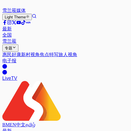
雪兰莪
媒体
Light
Theme
最新
全国
雪兰莪
专题
惠民好康
新村视角
焦点特写
旅人视角
电子报
Live
TV
BM
EN
中文
தமிழ்
最新