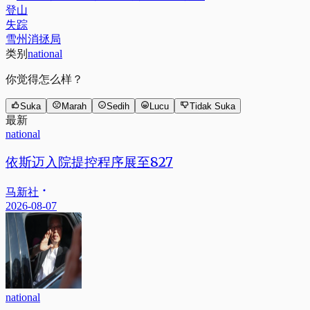
登山
失踪
雪州消拯局
类别
national
你觉得怎么样？
Suka
Marah
Sedih
Lucu
Tidak Suka
最新
national
依斯迈入院提控程序展至827
马新社
2026-08-07
national