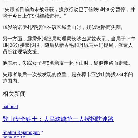
“失踪者目前尚未被寻获，搜救行动已于傍晚6时30分暂停，并
将于今日上午9时继续进行。”
19岁的诺伊扎蒂据信在该区域登山时，疑似迷路而失踪。
另一方面，霹雳州消拯局助理局长沙巴罗兹表示，当局于下午
1时26分接获投报，随后从新古毛和丹绒马林消拯局，派遣人
员赶往现场支援。
他表示，失踪女子与5名亲友一起下山时，疑似迷路而走散。
失踪者最后一次被发现的位置，是在樟卡亚沙山海拔234米的
范围内。
相关新闻
national
登山安全贴士：大马珠峰第一人授招防迷路
Shalini Rajamogun
2026-07-10