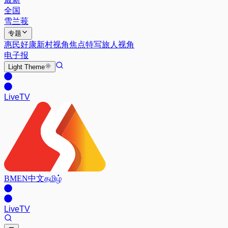
全国
雪兰莪
专题
惠民好康
新村视角
焦点特写
旅人视角
电子报
Light
Theme
Live
TV
BM
EN
中文
தமிழ்
Live
TV