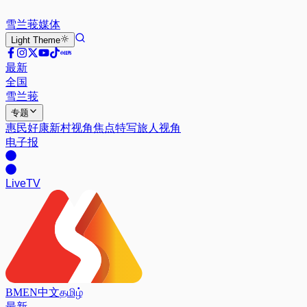
雪兰莪
媒体
Light
Theme
最新
全国
雪兰莪
专题
惠民好康
新村视角
焦点特写
旅人视角
电子报
Live
TV
BM
EN
中文
தமிழ்
最新