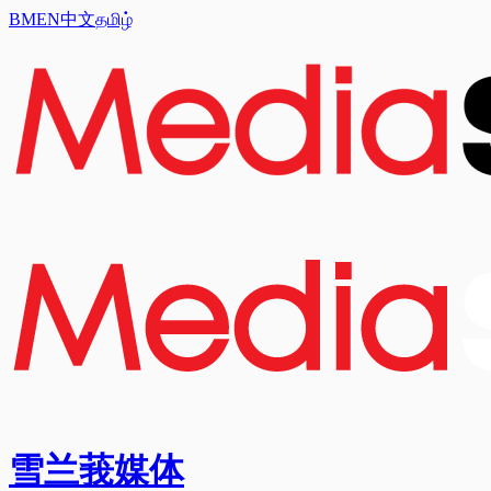
BM
EN
中文
தமிழ்
雪兰莪媒体