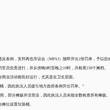
违反条例，安邦再也市议会（MPAJ）随即开出2张罚单，予以惩
官员负责进行，并从傍晚6时至晚上10时，共检查230个摊档。
有商业活动都良好运行，尤其是在卫生层面。
圾桶，因此执法人员援引地方政府条例开出罚单。”
下雨，部分摊贩并没营业，因此执法人员未能全数检查所有摊贩
自摊位设置垃圾桶。