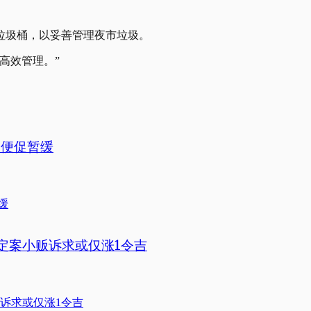
垃圾桶，以妥善管理夜市垃圾。
高效管理。”
不便促暂缓
日定案小贩诉求或仅涨1令吉