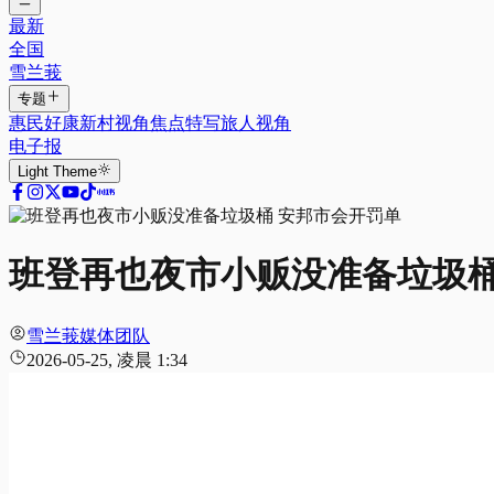
最新
全国
雪兰莪
专题
惠民好康
新村视角
焦点特写
旅人视角
电子报
Light
Theme
班登再也夜市小贩没准备垃圾桶
雪兰莪媒体团队
2026-05-25, 凌晨 1:34