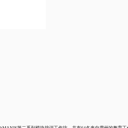
办MANIS第二系列模块培训工作坊，共有64名来自雪州的教育