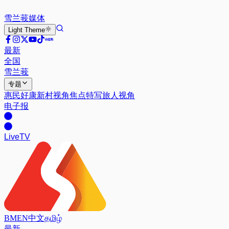
雪兰莪
媒体
Light
Theme
最新
全国
雪兰莪
专题
惠民好康
新村视角
焦点特写
旅人视角
电子报
Live
TV
BM
EN
中文
தமிழ்
最新