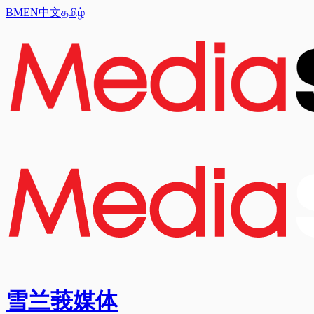
BM
EN
中文
தமிழ்
雪兰莪媒体