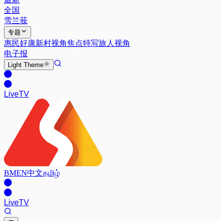
全国
雪兰莪
专题
惠民好康
新村视角
焦点特写
旅人视角
电子报
Light
Theme
Live
TV
BM
EN
中文
தமிழ்
Live
TV