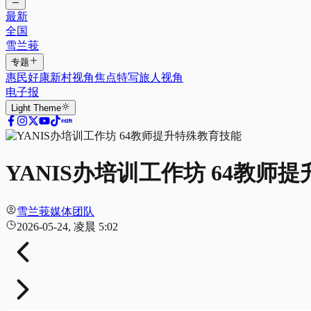
最新
全国
雪兰莪
专题
惠民好康
新村视角
焦点特写
旅人视角
电子报
Light
Theme
YANIS办培训工作坊 64教师
雪兰莪媒体团队
2026-05-24, 凌晨 5:02