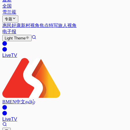
全国
雪兰莪
专题
惠民好康
新村视角
焦点特写
旅人视角
电子报
Light
Theme
Live
TV
BM
EN
中文
தமிழ்
Live
TV