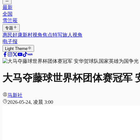
最新
全国
雪兰莪
专题
惠民好康
新村视角
焦点特写
旅人视角
电子报
Light
Theme
大马夺藤球世界杯团体赛冠军 
马新社
2026-05-24, 凌晨 3:00