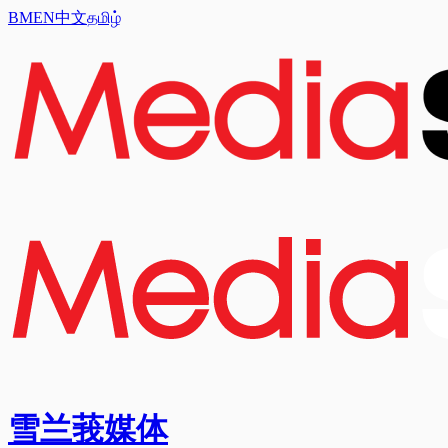
BM
EN
中文
தமிழ்
雪兰莪媒体